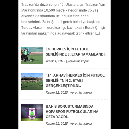
ZAFER
Trabzon’da düzenlenen 46. Uluslararası Trabzon Yarı
KOŞ..
Maratonu’nda 10.500 metre kategorisinde 75 yaş
için
erkekler klasmanında üçüncülük elde eden
hemşehrimiz Zafer Şahin’i gerek belediye başkanı
Turgay Ataselim gerekse ilçe kaynakamı Burak Çimşir
tarafından makamında ağırlayarak tebrik ettiler.
[...]
14. HERKES İÇİN FUTBOL
ŞENLİĞİNDE 3. ETAP TAMAMLANDI..
14.
Aralık 4, 2025 |
yorumlar kapalı
HERKES
İÇİN
“14. ARHAVİ HERKES İÇİN FUTBOL
FUTBOL
ŞENLİĞİ “NİN 2. ETABI
ŞENLİĞİNDE
GERÇEKLEŞTİRİLDİ..
3.
ETAP
“14.
Kasım 22, 2025 |
yorumlar kapalı
TAMAMLANDI..
ARHAVİ
için
HERKES
BAHİS SORUŞTURMASINDA
İÇİN
HOPASPOR FUTBOLCULARINA
FUTBOL
CEZA YAĞDI..
ŞENLİĞİ
“NİN
BAHİS
Kasım 21, 2025 |
yorumlar kapalı
2.
SORUŞTURMASINDA