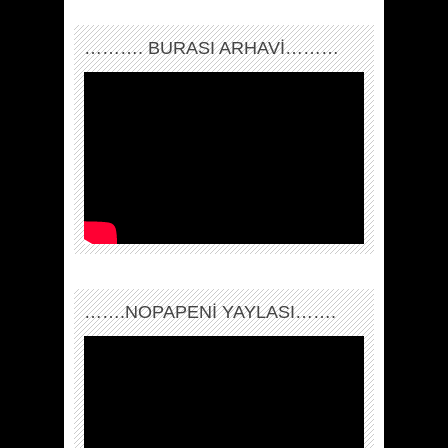
………. BURASI ARHAVİ………
…….NOPAPENİ YAYLASI…….