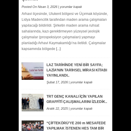
TURİZM
Posted On Nisan 3, 2026 |
yorumlar kapalı
YOLU
Arhavi ilçesinde, Ulukent bölgesi ve Üçırmak köyünde,
DENDİ,
Lidya Madencilik tarafından maden arama çalışmaları
MADEN
yapılacağı bildirildi. Şirketin maden arama ruhsat
YOLU
sahalarında, kazı gerektirmeyen yüzeysel jeolojik
ÇIKTI…
çalışmalar (prospeksiyon çalışmaları) yapmayı
için
planladığı Arhavi Kaymakamlığı’na iletildi. Çalışmalar
kapsamında bölgede
[...]
LAZ TARİHİNDE YENİ BİR SAYFA;
LAZİA’NIN TARİHSEL MİRASI KİTABI
YAYINLANDI..
LAZ
Şubat 17, 2026 |
yorumlar kapalı
TARİHİNDE
YENİ
TRT GENÇ KANALI İÇİN YAPILAN
BİR
GRAFFİTİ ÇALIŞMALARINI İZLEDİK..
SAYFA;
LAZİA’NIN
TRT
Aralık 22, 2025 |
yorumlar kapalı
TARİHSEL
GENÇ
MİRASI
KANALI
“ÇİFTEKÖRÜ’YE 200 m MESAFEDE
KİTABI
İÇİN
YAPILMAK İSTENEN HES TAM BİR
YAYINLANDI..
YAPILAN