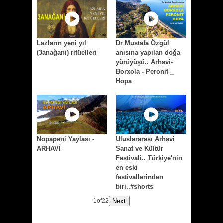
Lazların yeni yıl
Dr Mustafa Özgül
(3anağani) ritüelleri
anısına yapılan doğa
yürüyüşü.. Arhavi-
Borxola - Peronit _
Hopa
Nopapeni Yaylası -
Uluslararası Arhavi
ARHAVİ
Sanat ve Kültür
Festivali.. Türkiye'nin
en eski
festivallerinden
biri..#shorts
Next
1
of
22