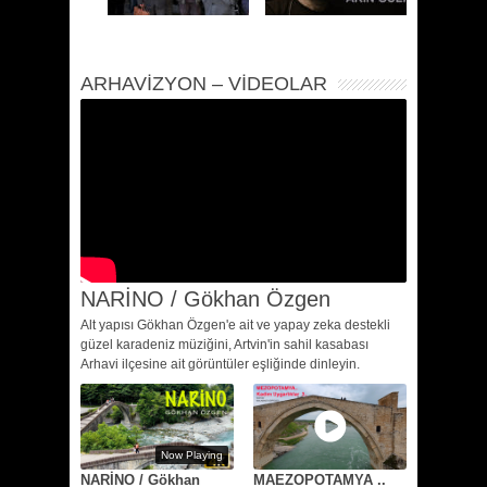
ARHAVIZYON – VIDEOLAR
NARİNO / Gökhan Özgen
Alt yapısı Gökhan Özgen'e ait ve yapay zeka destekli
güzel karadeniz müziğini, Artvin'in sahil kasabası
Arhavi ilçesine ait görüntüler eşliğinde dinleyin.
Now Playing
NARİNO / Gökhan
MAEZOPOTAMYA ..