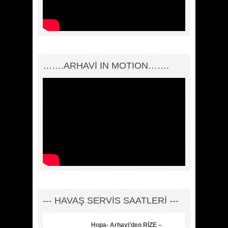
…….ARHAVI IN MOTION…….
--- HAVAŞ SERVİS SAATLERİ ---
Hopa- Arhavi’den RİZE –