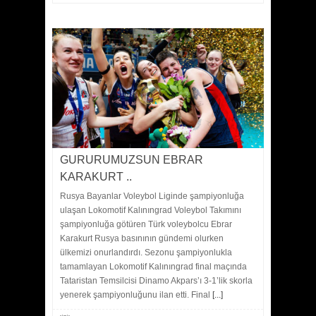
GURURUMUZSUN EBRAR
KARAKURT ..
Rusya Bayanlar Voleybol Liginde şampiyonluğa
ulaşan Lokomotif Kalınıngrad Voleybol Takımını
şampiyonluğa götüren Türk voleybolcu Ebrar
Karakurt Rusya basınının gündemi olurken
ülkemizi onurlandırdı. Sezonu şampiyonlukla
tamamlayan Lokomotif Kalınıngrad final maçında
Tataristan Temsilcisi Dinamo Akpars’ı 3-1’lik skorla
yenerek şampiyonluğunu ilan etti. Final
[...]