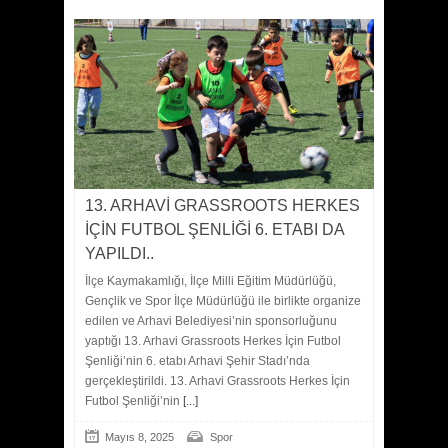
13. ARHAVİ GRASSROOTS HERKES
İÇİN FUTBOL ŞENLİĞİ 6. ETABI DA
YAPILDI..
İlçe Kaymakamlığı, İlçe Milli Eğitim Müdürlüğü,
Gençlik ve Spor İlçe Müdürlüğü ile birlikte organize
edilen ve Arhavi Belediyesi’nin sponsorluğunu
yaptığı 13. Arhavi Grassroots Herkes İçin Futbol
Şenliği’nin 6. etabı Arhavi Şehir Stadı’nda
gerçekleştirildi. 13. Arhavi Grassroots Herkes İçin
Futbol Şenliği’nin
[...]
Mayıs 8, 2025
Spor