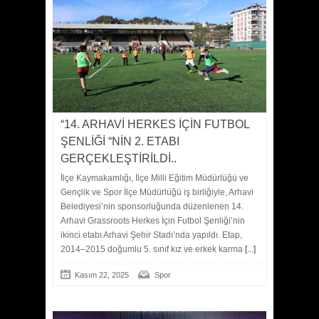
“14. ARHAVİ HERKES İÇİN FUTBOL
ŞENLİĞİ “NİN 2. ETABI
GERÇEKLEŞTİRİLDİ..
İlçe Kaymakamlığı, İlçe Milli Eğitim Müdürlüğü ve
Gençlik ve Spor İlçe Müdürlüğü iş birliğiyle, Arhavi
Belediyesi’nin sponsorluğunda düzenlenen 14.
Arhavi Grassroots Herkes İçin Futbol Şenliği’nin
ikinci etabı Arhavi Şehir Stadı’nda yapıldı. Etap,
2014–2015 doğumlu 5. sınıf kız ve erkek karma
[...]
Kasım 22, 2025
Spor