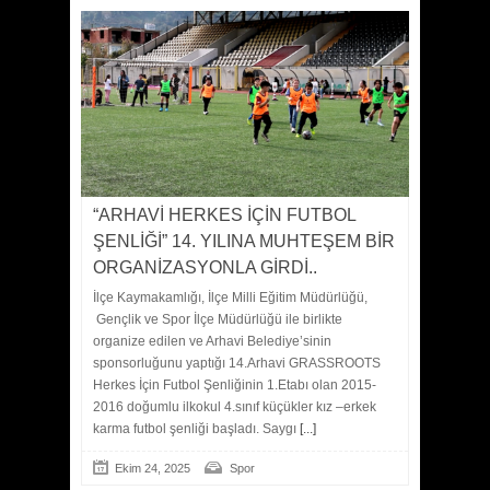
“ARHAVİ HERKES İÇİN FUTBOL
ŞENLİĞİ” 14. YILINA MUHTEŞEM BİR
ORGANİZASYONLA GİRDİ..
İlçe Kaymakamlığı, İlçe Milli Eğitim Müdürlüğü,
Gençlik ve Spor İlçe Müdürlüğü ile birlikte
organize edilen ve Arhavi Belediye’sinin
sponsorluğunu yaptığı 14.Arhavi GRASSROOTS
Herkes İçin Futbol Şenliğinin 1.Etabı olan 2015-
2016 doğumlu ilkokul 4.sınıf küçükler kız –erkek
karma futbol şenliği başladı. Saygı
[...]
Ekim 24, 2025
Spor