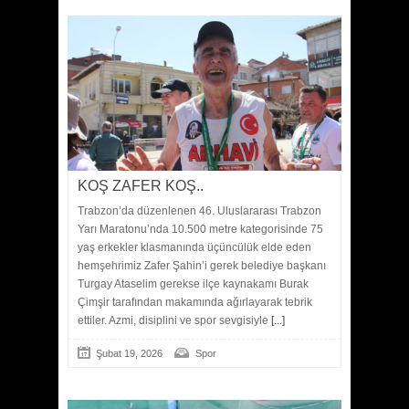
KOŞ ZAFER KOŞ..
Trabzon’da düzenlenen 46. Uluslararası Trabzon
Yarı Maratonu’nda 10.500 metre kategorisinde 75
yaş erkekler klasmanında üçüncülük elde eden
hemşehrimiz Zafer Şahin’i gerek belediye başkanı
Turgay Ataselim gerekse ilçe kaynakamı Burak
Çimşir tarafından makamında ağırlayarak tebrik
ettiler. Azmi, disiplini ve spor sevgisiyle
[...]
Şubat 19, 2026
Spor