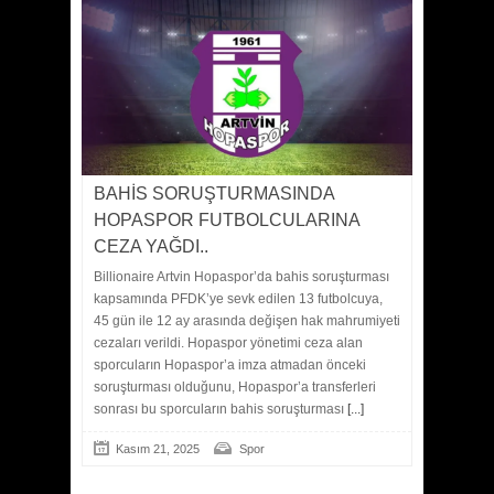
BAHİS SORUŞTURMASINDA
HOPASPOR FUTBOLCULARINA
CEZA YAĞDI..
Billionaire Artvin Hopaspor’da bahis soruşturması
kapsamında PFDK’ye sevk edilen 13 futbolcuya,
45 gün ile 12 ay arasında değişen hak mahrumiyeti
cezaları verildi. Hopaspor yönetimi ceza alan
sporcuların Hopaspor’a imza atmadan önceki
soruşturması olduğunu, Hopaspor’a transferleri
sonrası bu sporcuların bahis soruşturması
[...]
Kasım 21, 2025
Spor