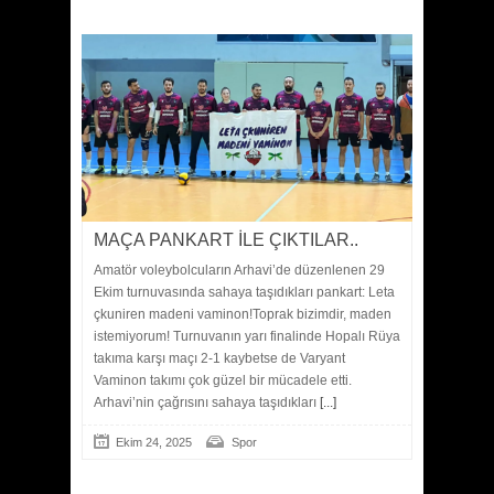
MAÇA PANKART İLE ÇIKTILAR..
Amatör voleybolcuların Arhavi’de düzenlenen 29
Ekim turnuvasında sahaya taşıdıkları pankart: Leta
çkuniren madeni vaminon!Toprak bizimdir, maden
istemiyorum! Turnuvanın yarı finalinde Hopalı Rüya
takıma karşı maçı 2-1 kaybetse de Varyant
Vaminon takımı çok güzel bir mücadele etti.
Arhavi’nin çağrısını sahaya taşıdıkları
[...]
Ekim 24, 2025
Spor