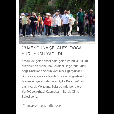
13.MENÇUNA ŞELALESİ DOĞA
YÜRÜYÜŞÜ YAPILDI..
Arhavi’de geleneksel hale gelen ve bu yıl 13.’sü
düzenlenen Mençuna Şelalesi Doğa Yürüyüşü,
doğaseverlerin yoğun katılımıyla gerçekleşti.
Doğayla iç içe keyifli anların yaşandığı etkinlik,
ilçenin simgelerinden olan Çifte Köprüler’den
başlayarak Mençuna Şelalesi’nde sona erdi.
Yürüyüşe, Arhavi Kaymakamı Burak Çimşir,
Belediye
[...]
Mayıs 25, 2025
Spor