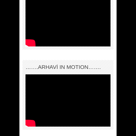
…….ARHAVI IN MOTION…….