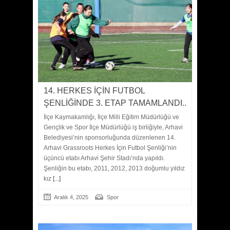
14. HERKES İÇİN FUTBOL
ŞENLİĞİNDE 3. ETAP TAMAMLANDI..
İlçe Kaymakamlığı, İlçe Milli Eğitim Müdürlüğü ve
Gençlik ve Spor İlçe Müdürlüğü iş birliğiyle, Arhavi
Belediyesi’nin sponsorluğunda düzenlenen 14.
Arhavi Grassroots Herkes İçin Futbol Şenliği’nin
üçüncü etabı Arhavi Şehir Stadı’nda yapıldı.
Şenliğin bu etabı, 2011, 2012, 2013 doğumlu yıldız
kız
[...]
Aralık 4, 2025
Spor