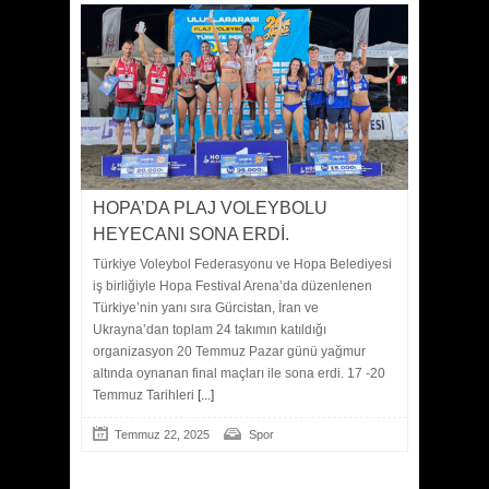
HOPA’DA PLAJ VOLEYBOLU
HEYECANI SONA ERDİ.
Türkiye Voleybol Federasyonu ve Hopa Belediyesi
iş birliğiyle Hopa Festival Arena’da düzenlenen
Türkiye’nin yanı sıra Gürcistan, İran ve
Ukrayna’dan toplam 24 takımın katıldığı
organizasyon 20 Temmuz Pazar günü yağmur
altında oynanan final maçları ile sona erdi. 17 -20
Temmuz Tarihleri
[...]
Temmuz 22, 2025
Spor