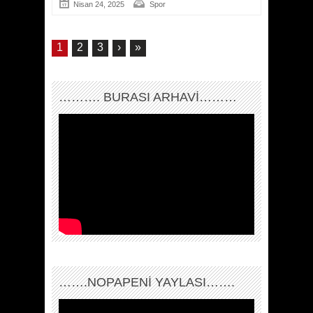
Nisan 24, 2025
Spor
1
2
3
›
»
………. BURASI ARHAVİ………
…….NOPAPENİ YAYLASI…….