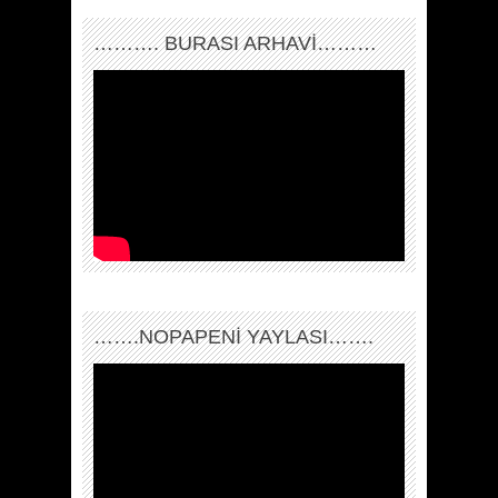
………. BURASI ARHAVİ………
…….NOPAPENİ YAYLASI…….