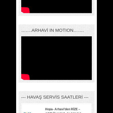
…….ARHAVI IN MOTION…….
--- HAVAŞ SERVİS SAATLERİ ---
Hopa- Arhavi’den RİZE –