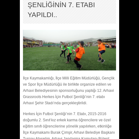
ŞENLİĞİNİN 7. ETABI
YAPILDI..
İlçe Kaymakamlığı, İlçe Milli Eğitim Müdürlüğü, Gençlik
ve Spor İlçe Müdürlüğü ile birlikte organize edilen ve
Arhavi Belediyesinin sponsorluğunu yaptığı 12. Arhavi
Grassroots Herkes İçin Futbol Şenliği’nin 7. etabı
Arhavi Şehir Stadı’nda gerçekleştirildi.
Herkes İçin Futbol Şenliği’nin 7. Etabı, 2015-2016
doğumlu 2. Sınıf kız erkek karma öğrencilere ve özel
eğitim sınıfı öğrencilerine yönelik yapılırken, etkinliğe
İlçe Kaymakamı Burak Çimşir, Arhavi Belediye Başkanı
Turgay Ataselim, Arhavi Jandarma Komutanı Bülent