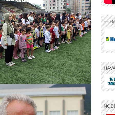
--- 
HAV
NÖB