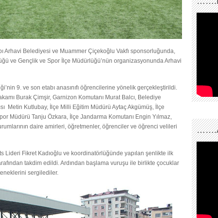
…….
etabı Arhavi Belediyesi ve Muammer Çiçekoğlu Vakfı sponsorluğunda,
rlüğü ve Gençlik ve Spor İlçe Müdürlüğü’nün organizasyonunda Arhavi
i’nin 9. ve son etabı anasınıfı öğrencilerine yönelik gerçekleştirildi.
ymakamı Burak Çimşir, Garnizon Komutanı Murat Balcı, Belediye
ı Metin Kutlubay, İlçe Milli Eğitim Müdürü Aytaç Akgümüş, İlçe
Spor Müdürü Tanju Özkara, İlçe Jandarma Komutanı Engin Yılmaz,
urumlarının daire amirleri, öğretmenler, öğrenciler ve öğrenci velileri
…….
 Lideri Fikret Kadıoğlu ve koordinatörlüğünde yapılan şenlikte ilk
tarafından takdim edildi. Ardından başlama vuruşu ile birlikte çocuklar
neklerini sergilediler.