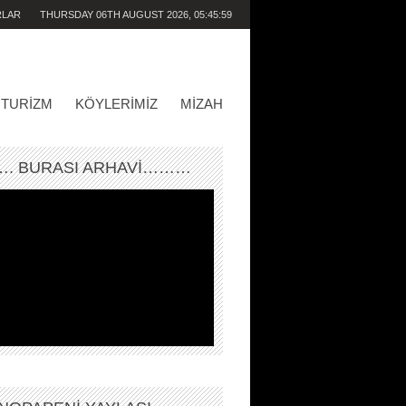
RLAR
THURSDAY 06TH AUGUST 2026,
05:45:59
PM
TURIZM
KÖYLERIMIZ
MIZAH
. BURASI ARHAVİ………