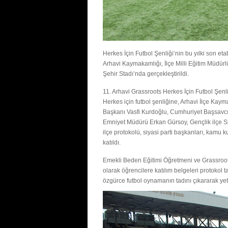
Herkes İçin Futbol Şenliği’nin bu yılki son 
Arhavi Kaymakamlığı, İlçe Milli Eğitim Müdü
Şehir Stadı’nda gerçekleştirildi.
11. Arhavi Grassroots Herkes İçin Futbol Şenliğ
Herkes için futbol şenliğine, Arhavi İlçe Ka
Başkanı Vasfi Kurdoğlu, Cumhuriyet Başsavcıs
Emniyet Müdürü Erkan Gürsoy, Gençlik ilçe 
ilçe protokolü, siyasi parti başkanları, kamu k
katıldı.
Emekli Beden Eğitimi Öğretmeni ve Grassroots
olarak öğrencilere katılım belgeleri protokol 
özgürce futbol oynamanın tadını çıkararak yete