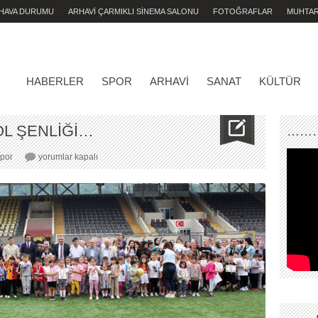
 HAVA DURUMU
ARHAVİ ÇARMIKLI SİNEMA SALONU
FOTOĞRAFLAR
MUHTA
HABERLER
SPOR
ARHAVI
SANAT
KÜLTÜR
BOL ŞENLİĞİ…
………
CIVIL
por
yorumlar kapalı
CIVIL
BİR
FUTBOL
ŞENLİĞİ…
için