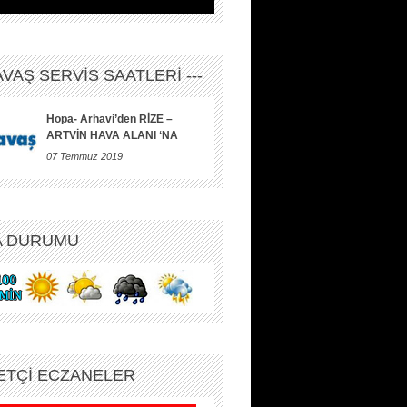
HAVAŞ SERVİS SAATLERİ ---
Hopa- Arhavi’den RİZE –
ARTVİN HAVA ALANI ‘NA
07 Temmuz 2019
A DURUMU
ETÇİ ECZANELER