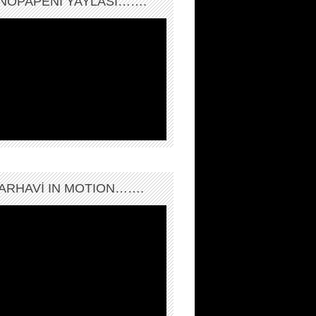
NOPAPENİ YAYLASI…….
ARHAVI IN MOTION…….