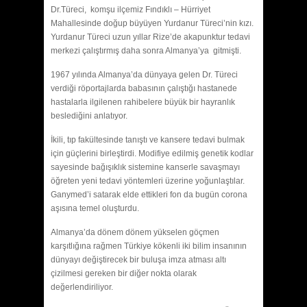
Dr.Türeci, komşu ilçemiz Fındıklı – Hürriyet
Mahallesinde doğup büyüyen Yurdanur Türeci’nin kızı.
Yurdanur Türeci uzun yıllar Rize’de akapunktur tedavi
merkezi çalıştırmış daha sonra Almanya’ya gitmişti.
1967 yılında Almanya’da dünyaya gelen Dr. Türeci
verdiği röportajlarda babasının çalıştığı hastanede
hastalarla ilgilenen rahibelere büyük bir hayranlık
beslediğini anlatıyor.
İkili, tıp fakültesinde tanıştı ve kansere tedavi bulmak
için güçlerini birleştirdi. Modifiye edilmiş genetik kodlar
sayesinde bağışıklık sistemine kanserle savaşmayı
öğreten yeni tedavi yöntemleri üzerine yoğunlaştılar.
Ganymed’i satarak elde ettikleri fon da bugün corona
aşısına temel oluşturdu.
Almanya’da dönem dönem yükselen göçmen
karşıtlığına rağmen Türkiye kökenli iki bilim insanının
dünyayı değiştirecek bir buluşa imza atması altı
çizilmesi gereken bir diğer nokta olarak
değerlendiriliyor.