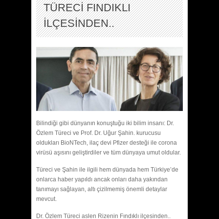
TÜRECİ FINDIKLI
İLÇESİNDEN..
Bilindiği gibi dünyanın konuştuğu iki bilim insanı: Dr.
Özlem Türeci ve Prof. Dr. Uğur Şahin. kurucusu
oldukları BioNTech, ilaç devi Pfizer desteği ile corona
virüsü aşısını geliştirdiler ve tüm dünyaya umut oldular.
Türeci ve Şahin ile ilgili hem dünyada hem Türkiye’de
onlarca haber yapıldı ancak onları daha yakından
tanımayı sağlayan, altı çizilmemiş önemli detaylar
mevcut.
Dr. Özlem Türeci aslen Rizenin Fındıklı ilçesinden..