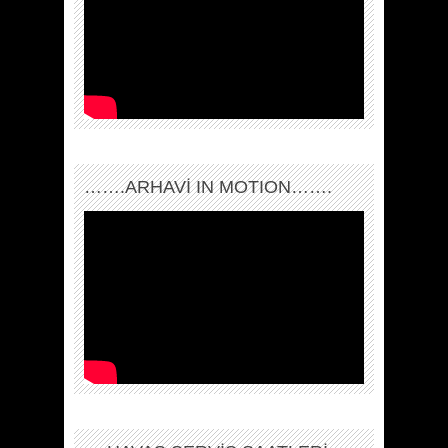
…….ARHAVI IN MOTION…….