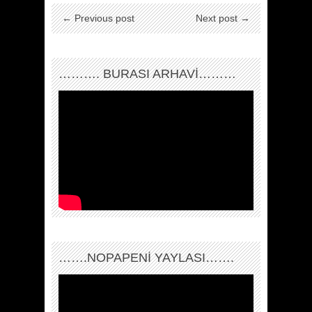
← Previous post
Next post →
………. BURASI ARHAVİ………
…….NOPAPENİ YAYLASI…….