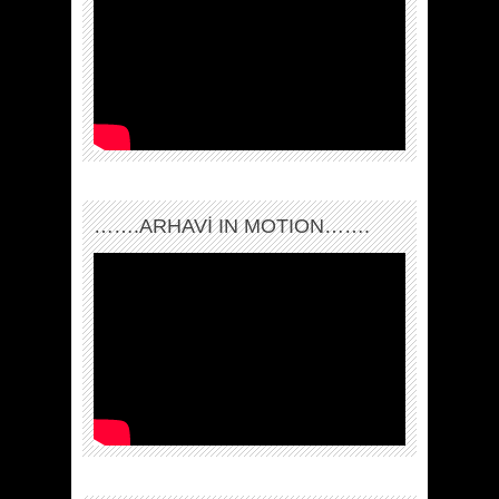
…….ARHAVI IN MOTION…….