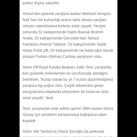
parkur dışına çıkartıldı.
Arhavi’den gelerek yarışlara katılan Mehmet Yenigün-
Nafi Sarı’nın kullandığı aracın takla atması yarışları
izleyen vatandaşlara korkulu anlar yaşattı. Yarışlar
sonunda.S1 kategorisinde Halim Bayrak-İbrahim
Arafat, S2 kategorisinde Gürcistan’dan Tamazi
İramadze-Avtandi Takidze, S3 kategorisinde Sadık-
Hülya Polat çifti, S4 kategorisinde ise baba oğul olarak
yarışan Furkan-Gökhan Canbay şampiyon oldu.
Artvin Off-Road Kulübü Başkanı Zafer Sinir, yarışlarda
tüm güvenlik önlemlerinin en üst düzeyde alındığını
belirterek, “Kulüp olarak bu yıl 7’ncisini düzenlediğimiz
yarışlara ilgi yoğun oldu. Çeşitli ülkelerden gelen
yarışçılarımız etaplarda izleyicilere de heyecan dolu
anlar yaşattı.” dedi.
Sinir, yarışlardan elde edilen gelirin SMA hastası Deniz
Günay için yürütülen kampanyaya bağışlanacağını
kaydetti.
Artvin Vali Yardımcısı Dilara Şenoğlu da parkurda