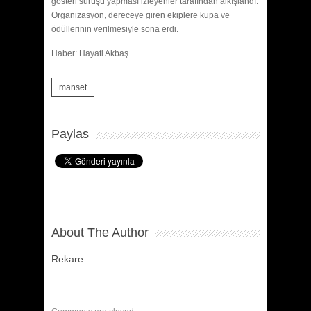
gösteri sürüşü yapması izleyenler tarafından alkışlandı.
Organizasyon, dereceye giren ekiplere kupa ve
ödüllerinin verilmesiyle sona erdi.
Haber: Hayati Akbaş
manset
Paylas
About The Author
Rekare