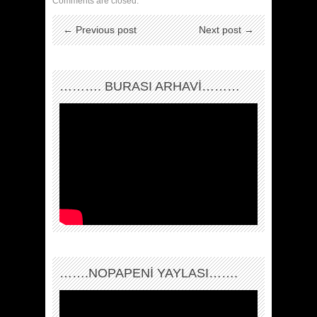
Comments are closed.
← Previous post
Next post →
………. BURASI ARHAVİ………
…….NOPAPENİ YAYLASI…….