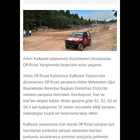
Artvin Kafkasör yaylasında düzenlenen Uluslararası
Off-Road Yarışlarında heyecanlı anlar yaşandı.
Artvin Off-Road Kulübünce Kafkasör Yaylası’nda
düzenlenen Off Road yarışlarını Artvin Milletvekili Uğur
Bayraktutan Belediye Başkanı Demirhan Elçin2de
izlerken yarışlara Gürcistan, Azerbaycan, İran ve
Irak’tan ekipler katıldı. Motor gücüne göre S1, S2, S3 ve
S4 4 ayrı kategoride 35 ekibin mücadele ettiği yarışları,
vatandaşlar büyük bir heyecanla takip ettiler.
Kafkasör yaylasında özel olarak Off Road yarışları için
hazırlanan parkurda yarışan otolardan bazıları
parkurda arızalanınca yardımcı araçlarla çekilerek