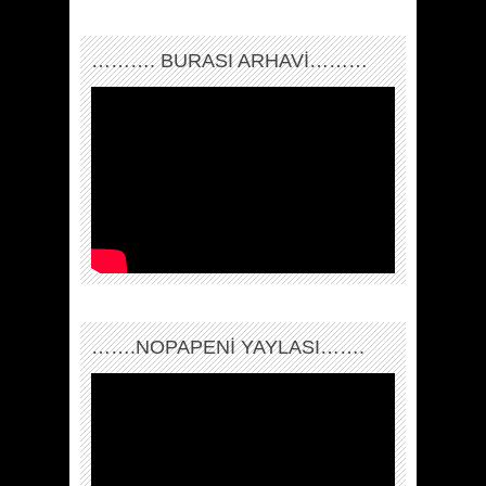
………. BURASI ARHAVİ………
…….NOPAPENİ YAYLASI…….