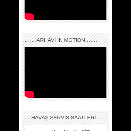
…….ARHAVI IN MOTION…….
--- HAVAŞ SERVİS SAATLERİ ---