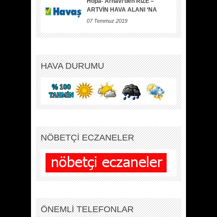
Hopa- Arhavi’den RİZE –
ARTVİN HAVA ALANI ‘NA
07 Temmuz 2019
HAVA DURUMU
NÖBETÇİ ECZANELER
ÖNEMLİ TELEFONLAR