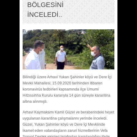
BÖLGESİNİ
İNCELEDİ..
Bilindiği üzere Arhavi Yukarı Şahinler köyü ve Dere İçi
Mevkii Mahallesi, 15.09.2020 tarihinden itibaren
koronavirüs tedbirleri kapsamında ilçe Umumi
Hıfzıssıhha Kurulu kararıyla 14 gün süreyle karantina
altına alınmıştı.
Arhavi Kaymakamı Kamil Güzel ve beraberindeki heyet
uygulanan karantina çalışmalarını yerinde inceledi.
Güzel, Yukarı Şahinler köyü ve Dere İçi Mevkiinde
ikamet eden vatandaşların zaruri hizmetlerinin Vefa
Sosyal Destek ekipleri tarafından karşılandığını ifade