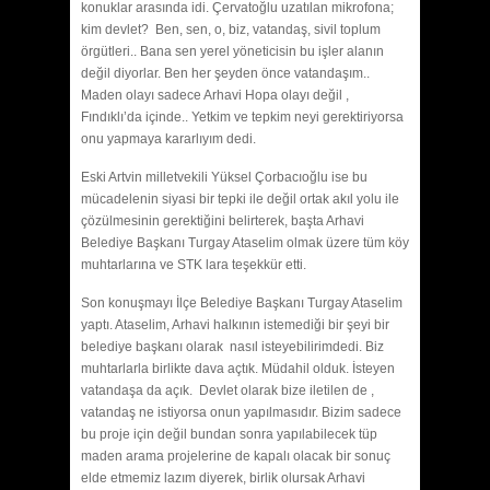
konuklar arasında idi. Çervatoğlu uzatılan mikrofona;
kim devlet? Ben, sen, o, biz, vatandaş, sivil toplum
örgütleri.. Bana sen yerel yöneticisin bu işler alanın
değil diyorlar. Ben her şeyden önce vatandaşım..
Maden olayı sadece Arhavi Hopa olayı değil ,
Fındıklı’da içinde.. Yetkim ve tepkim neyi gerektiriyorsa
onu yapmaya kararlıyım dedi.
Eski Artvin milletvekili Yüksel Çorbacıoğlu ise bu
mücadelenin siyasi bir tepki ile değil ortak akıl yolu ile
çözülmesinin gerektiğini belirterek, başta Arhavi
Belediye Başkanı Turgay Ataselim olmak üzere tüm köy
muhtarlarına ve STK lara teşekkür etti.
Son konuşmayı İlçe Belediye Başkanı Turgay Ataselim
yaptı. Ataselim, Arhavi halkının istemediği bir şeyi bir
belediye başkanı olarak nasıl isteyebilirimdedi. Biz
muhtarlarla birlikte dava açtık. Müdahil olduk. İsteyen
vatandaşa da açık. Devlet olarak bize iletilen de ,
vatandaş ne istiyorsa onun yapılmasıdır. Bizim sadece
bu proje için değil bundan sonra yapılabilecek tüp
maden arama projelerine de kapalı olacak bir sonuç
elde etmemiz lazım diyerek, birlik olursak Arhavi