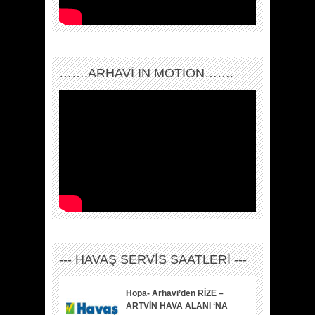
…….ARHAVI IN MOTION…….
--- HAVAŞ SERVİS SAATLERİ ---
Hopa- Arhavi’den RİZE –
ARTVİN HAVA ALANI ‘NA