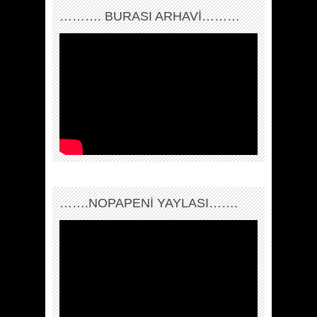
………. BURASI ARHAVİ………
…….NOPAPENİ YAYLASI…….