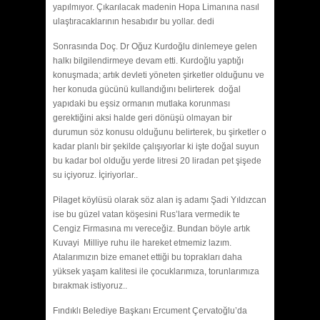
yapılmıyor. Çıkarılacak madenin Hopa Limanına nasıl
ulaştıracaklarının hesabıdır bu yollar. dedi
Sonrasında Doç. Dr Oğuz Kurdoğlu dinlemeye gelen
halkı bilgilendirmeye devam etti. Kurdoğlu yaptığı
konuşmada; artık devleti yöneten şirketler olduğunu ve
her konuda gücünü kullandığını belirterek doğal
yapıdaki bu eşsiz ormanın mutlaka korunması
gerektiğini aksi halde geri dönüşü olmayan bir
durumun söz konusu olduğunu belirterek, bu şirketler o
kadar planlı bir şekilde çalışıyorlar ki işte doğal suyun
bu kadar bol olduğu yerde litresi 20 liradan pet şişede
su içiyoruz. İçiriyorlar..
Pilaget köylüsü olarak söz alan iş adamı Şadi Yıldızcan
ise bu güzel vatan köşesini Rus’lara vermedik te
Cengiz Firmasına mı vereceğiz. Bundan böyle artık
Kuvayi Milliye ruhu ile hareket etmemiz lazım.
Atalarımızın bize emanet ettiği bu toprakları daha
yüksek yaşam kalitesi ile çocuklarımıza, torunlarımıza
bırakmak istiyoruz..
Fındıklı Belediye Başkanı Ercument Çervatoğlu’da