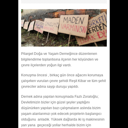
Pilarget Doğa ve Yaşam Derneğince düzenlenen
bilgilendirme toplantısına ilçenin her köyünden ve
çevre ilçelerden yoğun ilgi vardı.
Konuşma öncesi , birkaç gün önce ağacını korumaya
çalışırken vurulan çevre şehidi Reşit Kibar ve tüm şehit
çevreciler adına saygı duruşu yapıldı.
Dernek adına yapılan konuşmada Fazlı Zoraloğlu;
Devletimizin bizler için güzel şeyler yaptığını
düşünürken yapılan bazı çalışmaların aslında bizim
yaşam alanlarımızı yok edecek projelerin başlangıcı
olduğunu anladık. Yüksek dağlarda iki iş makinesinin
yan yana geçeceği yollar herhalde bizim için