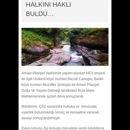
HALKINI HAKLI
BULDU…
Arhavi Pilarget Vadisinde yapımı planlan HES projesi
ile ilgili Ulukent köyü muhtarı Necati Canoglu, Balıklı
köyü muhtarı Muzaffer Şiviloglu ile Arhavi Pilarget
Doğa Ve Yaşam Derneği tarafından Rize İdare
Mahkemesinde açılan dava sonuçlandı.
Mahkeme, ÇED kararında hukuka ve mevzuata
uyarlılık bulunmadığı sonuç ve kanaatine vararak
davayı sonuçlandırmıştır.
Dava sonucu, bu konuda mücadele veren köylülerce