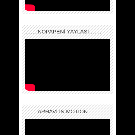
…….NOPAPENİ YAYLASI…….
…….ARHAVI IN MOTION…….