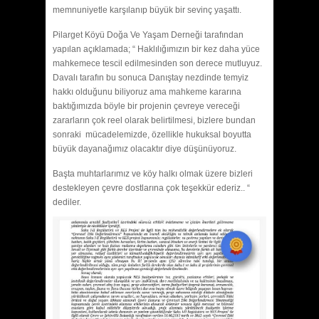
memnuniyetle karşılanıp büyük bir sevinç yaşattı.
Pilarget Köyü Doğa Ve Yaşam Derneği tarafından
yapılan açıklamada; “ Haklılığımızın bir kez daha yüce
mahkemece tescil edilmesinden son derece mutluyuz.
Davalı tarafın bu sonuca Danıştay nezdinde temyiz
hakkı olduğunu biliyoruz ama mahkeme kararına
baktığımızda böyle bir projenin çevreye vereceği
zararların çok reel olarak belirtilmesi, bizlere bundan
sonraki mücadelemizde, özellikle hukuksal boyutta
büyük dayanağımız olacaktır diye düşünüyoruz.
Başta muhtarlarımız ve köy halkı olmak üzere bizleri
destekleyen çevre dostlarına çok teşekkür ederiz.. “
dediler.