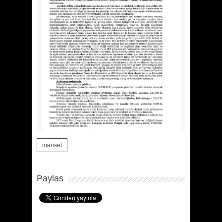
manset
Paylas