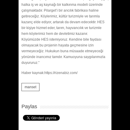
halka iş ve aş kaynağı bir kalkınma modeli üzerinde
çalışmaktadır. Pilarget’i bir arıcılık fabrikası haline
getireceğiz. Köylerimiz, kültür turizmiyle ve tarımla
kazanç elde ediyor, artarak da devam edecektir. HES
bir kişiye hizmet eder, tarım, hayvancılık ve turizmle
hem köylerimiz hem de devletimiz kazanır.
Köyümüzde HES istemiyoruz. Kendine bile faydası
olmayacak bu projenin hayata geçmesine izin
vermeyeceğiz. Hukukun buna müsaade etmeyeceği
yönünde inancımız tamdır. Kamuoyuna saygılarımızla
duyururuz.”
Haber kaynak:https://rizenabiz.com/
manset
Paylas