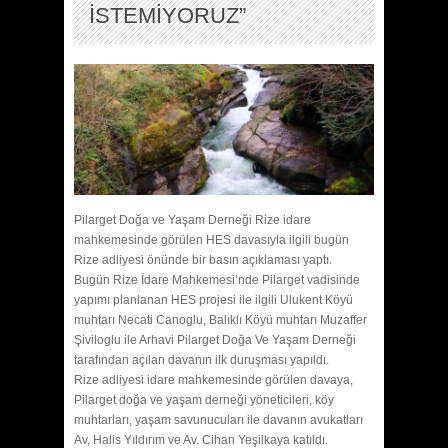
İSTEMİYORUZ”
Pilarget Doğa ve Yaşam Derneği Rize idare
mahkemesinde görülen HES davasıyla ilgili bugün
Rize adliyesi önünde bir basın açıklaması yaptı.
Bugün Rize İdare Mahkemesi’nde Pilarget vadisinde
yapımı planlanan HES projesi ile ilgili Ulukent Köyü
muhtarı Necati Canoglu, Balıklı Köyü muhtarı Muzaffer
Şiviloglu ile Arhavi Pilarget Doğa Ve Yaşam Derneği
tarafından açılan davanın ilk duruşması yapıldı.
Rize adliyesi idare mahkemesinde görülen davaya,
Pilarget doğa ve yaşam derneği yöneticileri, köy
muhtarları, yaşam savunucuları ile davanın avukatları
Av, Halis Yıldırım ve Av. Cihan Yeşilkaya katıldı.