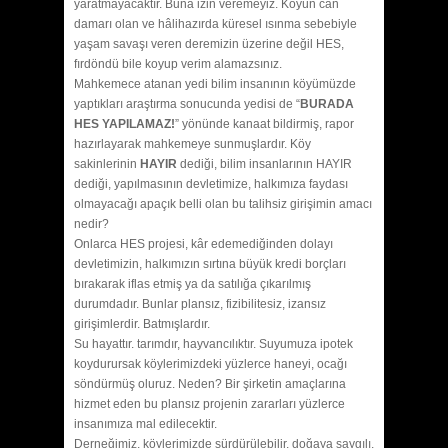
yaratmayacaktır. Buna izin veremeyiz. Köyün can
damarı olan ve hâlihazırda küresel ısınma sebebiyle
yaşam savaşı veren deremizin üzerine değil HES,
fırdöndü bile koyup verim alamazsınız.
Mahkemece atanan yedi bilim insanının köyümüzde
yaptıkları araştırma sonucunda yedisi de “
BURADA
HES YAPILAMAZ!
” yönünde kanaat bildirmiş, rapor
hazırlayarak mahkemeye sunmuşlardır. Köy
sakinlerinin
HAYIR
dediği, bilim insanlarının HAYIR
dediği, yapılmasının devletimize, halkımıza faydası
olmayacağı apaçık belli olan bu talihsiz girişimin amacı
nedir?
Onlarca HES projesi, kâr edemediğinden dolayı
devletimizin, halkımızın sırtına büyük kredi borçları
bırakarak iflas etmiş ya da satılığa çıkarılmış
durumdadır. Bunlar plansız, fizibilitesiz, izansız
girişimlerdir. Batmışlardır.
Su hayattır. tarımdır, hayvancılıktır. Suyumuza ipotek
koydurursak köylerimizdeki yüzlerce haneyi, ocağı
söndürmüş oluruz. Neden? Bir şirketin amaçlarına
hizmet eden bu plansız projenin zararları yüzlerce
insanımıza mal edilecektir.
Derneğimiz, köylerimizde sürdürülebilir, doğaya saygılı,