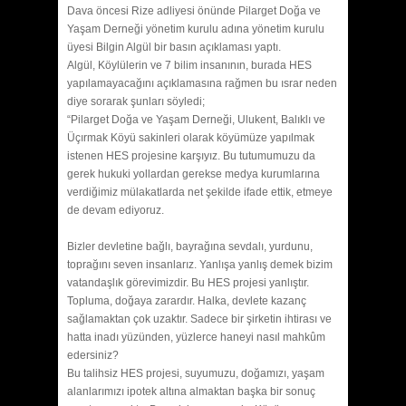
Dava öncesi Rize adliyesi önünde Pilarget Doğa ve
Yaşam Derneği yönetim kurulu adına yönetim kurulu
üyesi Bilgin Algül bir basın açıklaması yaptı.
Algül, Köylülerin ve 7 bilim insanının, burada HES
yapılamayacağını açıklamasına rağmen bu ısrar neden
diye sorarak şunları söyledi;
“Pilarget Doğa ve Yaşam Derneği, Ulukent, Balıklı ve
Üçırmak Köyü sakinleri olarak köyümüze yapılmak
istenen HES projesine karşıyız. Bu tutumumuzu da
gerek hukuki yollardan gerekse medya kurumlarına
verdiğimiz mülakatlarda net şekilde ifade ettik, etmeye
de devam ediyoruz.
Bizler devletine bağlı, bayrağına sevdalı, yurdunu,
toprağını seven insanlarız. Yanlışa yanlış demek bizim
vatandaşlık görevimizdir. Bu HES projesi yanlıştır.
Topluma, doğaya zarardır. Halka, devlete kazanç
sağlamaktan çok uzaktır. Sadece bir şirketin ihtirası ve
hatta inadı yüzünden, yüzlerce haneyi nasıl mahkûm
edersiniz?
Bu talihsiz HES projesi, suyumuzu, doğamızı, yaşam
alanlarımızı ipotek altına almaktan başka bir sonuç