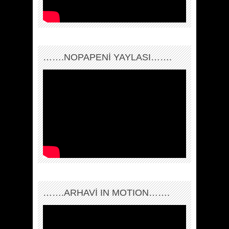
…….NOPAPENİ YAYLASI…….
…….ARHAVI IN MOTION…….