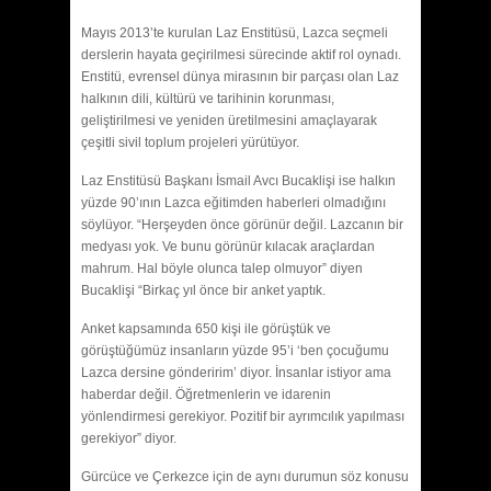
Mayıs 2013’te kurulan Laz Enstitüsü, Lazca seçmeli
derslerin hayata geçirilmesi sürecinde aktif rol oynadı.
Enstitü, evrensel dünya mirasının bir parçası olan Laz
halkının dili, kültürü ve tarihinin korunması,
geliştirilmesi ve yeniden üretilmesini amaçlayarak
çeşitli sivil toplum projeleri yürütüyor.
Laz Enstitüsü Başkanı İsmail Avcı Bucaklişi ise halkın
yüzde 90’ının Lazca eğitimden haberleri olmadığını
söylüyor. “Herşeyden önce görünür değil. Lazcanın bir
medyası yok. Ve bunu görünür kılacak araçlardan
mahrum. Hal böyle olunca talep olmuyor” diyen
Bucaklişi “Birkaç yıl önce bir anket yaptık.
Anket kapsamında 650 kişi ile görüştük ve
görüştüğümüz insanların yüzde 95’i ‘ben çocuğumu
Lazca dersine gönderirim’ diyor. İnsanlar istiyor ama
haberdar değil. Öğretmenlerin ve idarenin
yönlendirmesi gerekiyor. Pozitif bir ayrımcılık yapılması
gerekiyor” diyor.
Gürcüce ve Çerkezce için de aynı durumun söz konusu