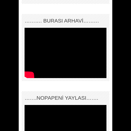
………. BURASI ARHAVİ………
…….NOPAPENİ YAYLASI…….