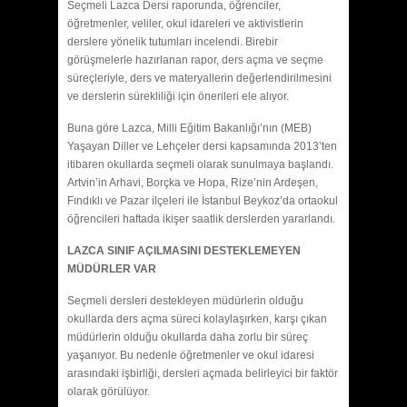
Seçmeli Lazca Dersi raporunda, öğrenciler,
öğretmenler, veliler, okul idareleri ve aktivistlerin
derslere yönelik tutumları incelendi. Birebir
görüşmelerle hazırlanan rapor, ders açma ve seçme
süreçleriyle, ders ve materyallerin değerlendirilmesini
ve derslerin sürekliliği için önerileri ele alıyor.
Buna göre Lazca, Milli Eğitim Bakanlığı’nın (MEB)
Yaşayan Diller ve Lehçeler dersi kapsamında 2013’ten
itibaren okullarda seçmeli olarak sunulmaya başlandı.
Artvin’in Arhavi, Borçka ve Hopa, Rize’nin Ardeşen,
Fındıklı ve Pazar ilçeleri ile İstanbul Beykoz’da ortaokul
öğrencileri haftada ikişer saatlik derslerden yararlandı.
LAZCA SINIF AÇILMASINI DESTEKLEMEYEN
MÜDÜRLER VAR
Seçmeli dersleri destekleyen müdürlerin olduğu
okullarda ders açma süreci kolaylaşırken, karşı çıkan
müdürlerin olduğu okullarda daha zorlu bir süreç
yaşanıyor. Bu nedenle öğretmenler ve okul idaresi
arasındaki işbirliği, dersleri açmada belirleyici bir faktör
olarak görülüyor.