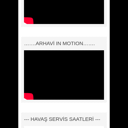
…….ARHAVI IN MOTION…….
--- HAVAŞ SERVİS SAATLERİ ---