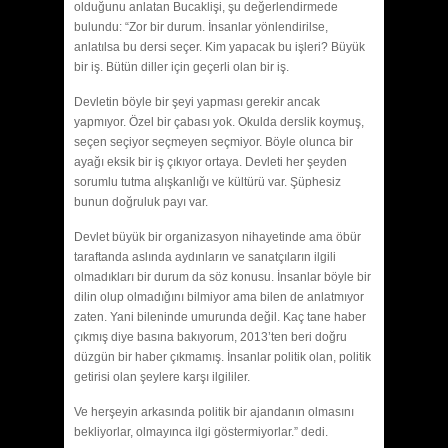
olduğunu anlatan Bucaklişi, şu değerlendirmede
bulundu: “Zor bir durum. İnsanlar yönlendirilse,
anlatılsa bu dersi seçer. Kim yapacak bu işleri? Büyük
bir iş. Bütün diller için geçerli olan bir iş.
Devletin böyle bir şeyi yapması gerekir ancak
yapmıyor. Özel bir çabası yok. Okulda derslik koymuş,
seçen seçiyor seçmeyen seçmiyor. Böyle olunca bir
ayağı eksik bir iş çıkıyor ortaya. Devleti her şeyden
sorumlu tutma alışkanlığı ve kültürü var. Şüphesiz
bunun doğruluk payı var.
Devlet büyük bir organizasyon nihayetinde ama öbür
taraftanda aslında aydınların ve sanatçıların ilgili
olmadıkları bir durum da söz konusu. İnsanlar böyle bir
dilin olup olmadığını bilmiyor ama bilen de anlatmıyor
zaten. Yani bileninde umurunda değil. Kaç tane haber
çıkmış diye basına bakıyorum, 2013’ten beri doğru
düzgün bir haber çıkmamış. İnsanlar politik olan, politik
getirisi olan şeylere karşı ilgililer.
Ve herşeyin arkasında politik bir ajandanın olmasını
bekliyorlar, olmayınca ilgi göstermiyorlar.” dedi.