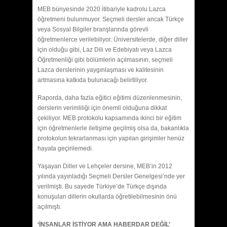
MEB bünyesinde 2020 itibariyle kadrolu Lazca
öğretmeni bulunmuyor. Seçmeli dersler ancak Türkçe
veya Sosyal Bilgiler branşlarında görevli
öğretmenlerce verilebiliyor. Üniversitelerde, diğer diller
için olduğu gibi, Laz Dili ve Edebiyatı veya Lazca
Öğretmenliği gibi bölümlerin açılmasının, seçmeli
Lazca derslerinin yaygınlaşması ve kalitesinin
artmasına katkıda bulunacağı belirtiliyor.
Raporda, daha fazla eğitici eğitimi düzenlenmesinin,
derslerin verimliliği için önemli olduğuna dikkat
çekiliyor. MEB protokolu kapsamında ikinci bir eğitim
için öğretmenlerle iletişime geçilmiş olsa da, bakanlıkla
protokolun tekrarlanması için yapılan girişimler henüz
hayata geçirilemedi.
Yaşayan Diller ve Lehçeler dersine, MEB’in 2012
yılında yayınladığı Seçmeli Dersler Genelgesi’nde yer
verilmişti. Bu sayede Türkiye’de Türkçe dışında
konuşulan dillerin okullarda öğretilebilmesinin önü
açılmıştı.
‘İNSANLAR İSTİYOR AMA HABERDAR DEĞİL’