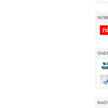
NÖB
ÖNE
RAD