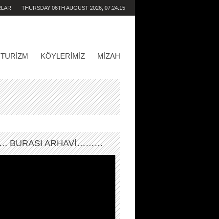
RLAR
THURSDAY 06TH AUGUST 2026,
07:24:15
AM
TURIZM
KÖYLERIMIZ
MIZAH
. BURASI ARHAVİ………