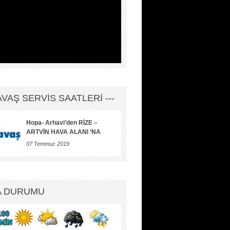
HAVAŞ SERVİS SAATLERİ ---
Hopa- Arhavi’den RİZE –
ARTVİN HAVA ALANI ‘NA
07 Temmuz 2019
A DURUMU