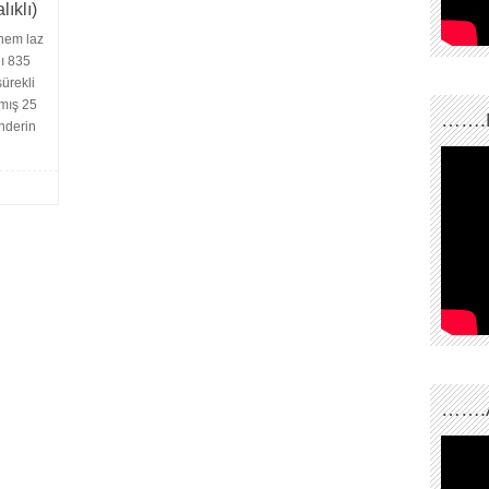
ıklı)
nem laz
lı 835
ürekli
mış 25
…….
enderin
…….