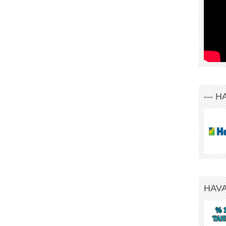
--- 
HAV