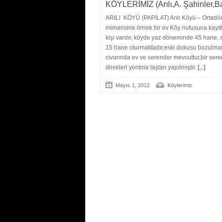
KÖYLERİMİZ (Arılı,A. Şahinler,Bal
ARILI KÖYÜ (PAPİLAT) Arılı Köyü – Ortadö
mimarisine örnek bir ev Köy nufusuna kayıt
kişi vardır, köyde yaz döneminde 45 hane, s
15 hane oturmaktadır,eski dokusu bozulma
civarında ev ve serender mevcuttur,bir ser
direkleri yontma taştan yapılmıştır.
[...]
Mayıs 1, 2012
Köylerimiz