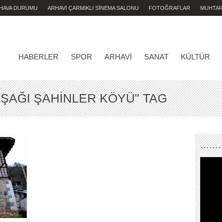
 HAVA DURUMU
ARHAVİ ÇARMIKLI SİNEMA SALONU
FOTOĞRAFLAR
MUHTA
HABERLER
SPOR
ARHAVI
SANAT
KÜLTÜR
ŞAĞI ŞAHINLER KÖYÜ" TAG
………