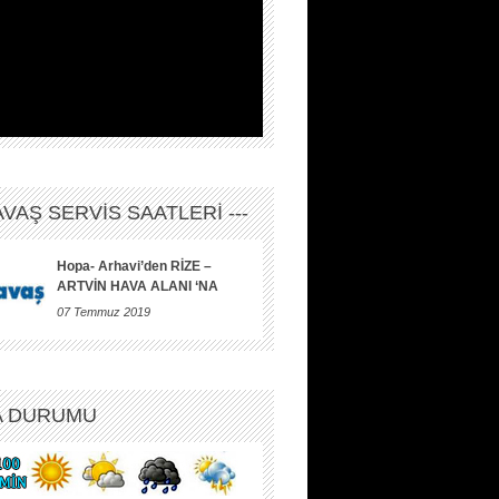
HAVAŞ SERVİS SAATLERİ ---
Hopa- Arhavi’den RİZE –
ARTVİN HAVA ALANI ‘NA
07 Temmuz 2019
A DURUMU