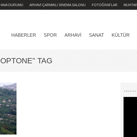
 HAVA DURUMU
ARHAVİ ÇARMIKLI SİNEMA SALONU
FOTOĞRAFLAR
MUHTA
HABERLER
SPOR
ARHAVI
SANAT
KÜLTÜR
KOPTONE" TAG
………