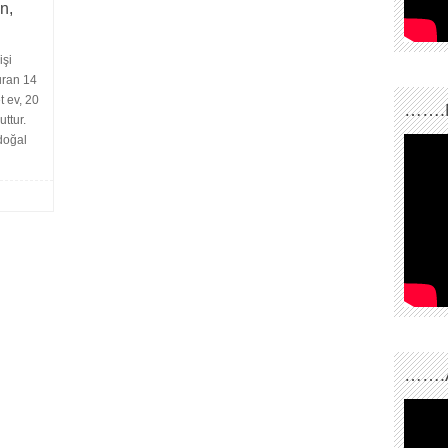
n,
işi
uran 14
 ev, 20
…….
ttur.
doğal
…….