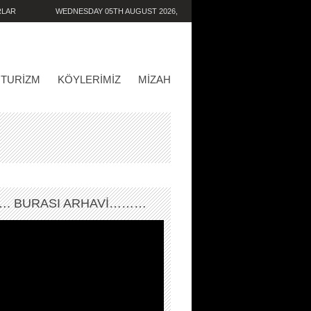
RLAR
WEDNESDAY 05TH AUGUST 2026,
11:40:43 PM
TURIZM
KÖYLERIMIZ
MIZAH
. BURASI ARHAVİ………