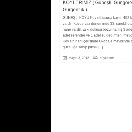
KÖYLERİMİZ ( Güneşli, Güngöre
Gürgencik )
GÜNEŞLİ KÖYÜ Köy nüfusuna kayıtlı 452 k
vardır. Köyde yaz döneminde 33, sürekli ot
hane vardır. Eski dokusu bozulmamış 3 adet
adet serender ve 1 adet su değirmeni mevcu
Köy sınırları içerisinde Okobale mevkiinde 
güzelliğe sahip piknik
[...]
Mayıs 3, 2012
Köylerimiz