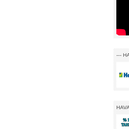
--- 
HAV