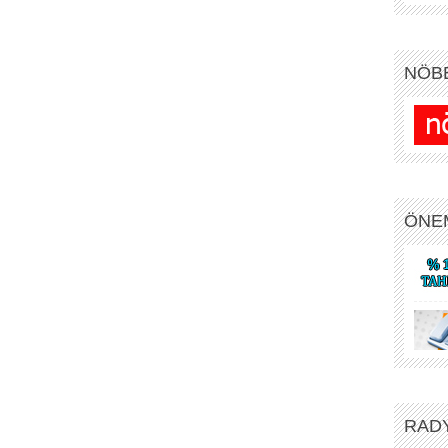
NÖB
ÖNE
RAD