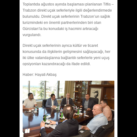
Toplantıda ağustos ayında başlaması planlanan Tiflis –
Trabzon direkt uçak seferleriyle ilgili değerlendirmede
bulunuldu. Direkt uçak seferlerinin Trabzon’un sağlık
turizmindeki en önemli partnerlerinden biri olan
Gürcistan’la bu konudaki iş hacmini artıracağı
vurgulandı.
Direkt uçak seferlerinin ayrıca kültür ve ticaret
konusunda da ilişkilerin gelişmesini sağlayacağı, her
iki ülke vatandaşlarına bağlantılı seferlerle yeni uçuş
opsiyonları kazandıracağı da ifade edildi.
Haber: Hayati Akbaş