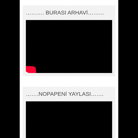
………. BURASI ARHAVİ………
…….NOPAPENİ YAYLASI…….