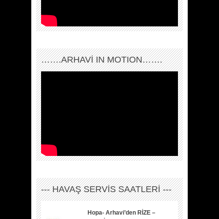
…….ARHAVI IN MOTION…….
--- HAVAŞ SERVİS SAATLERİ ---
Hopa- Arhavi’den RİZE –