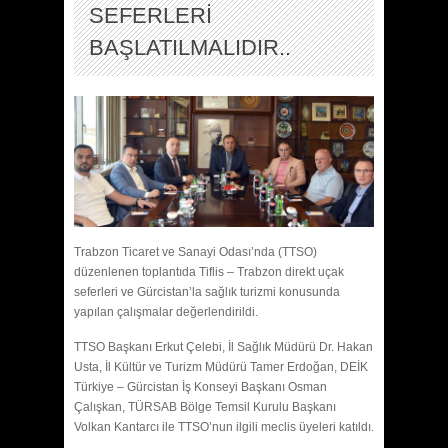
SEFERLERİ
BAŞLATILMALIDIR..
Trabzon Ticaret ve Sanayi Odası’nda (TTSO)
düzenlenen toplantıda Tiflis – Trabzon direkt uçak
seferleri ve Gürcistan’la sağlık turizmi konusunda
yapılan çalışmalar değerlendirildi.
TTSO Başkanı Erkut Çelebi, İl Sağlık Müdürü Dr. Hakan
Usta, İl Kültür ve Turizm Müdürü Tamer Erdoğan, DEİK
Türkiye – Gürcistan İş Konseyi Başkanı Osman
Çalışkan, TÜRSAB Bölge Temsil Kurulu Başkanı
Volkan Kantarcı ile TTSO’nun ilgili meclis üyeleri katıldı.