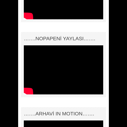
…….NOPAPENİ YAYLASI…….
…….ARHAVI IN MOTION…….