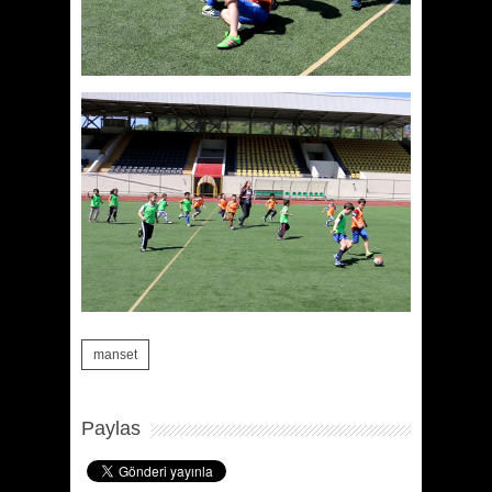
manset
Paylas