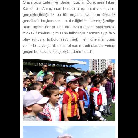
Grassroots Lideri ve Beden Eğitimi Öğretmeni Fikret
Kadıoğlu ; Amaçlanan hedefe ulaşıldığını ve 9. yılını
gerçekleştirdiğimiz bu tür organizasyonların ülkemiz
genelinde başlamasını umut ettiğini belirterek, Şenliğe
olan ilginin her yıl artarak devam ettiğini söyleyerek;
“Sokak futbolunu çim saha futboluyla harmanlayıp fair-
play ruhuyla futbolu sevdirmek , en önemlisi bunu
velilerle paylaşarak mutlu olmanın tarifi olamaz.Emeği
geçen herkese çok teşekkür ederim” dedi.