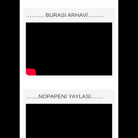
………. BURASI ARHAVİ………
…….NOPAPENİ YAYLASI…….