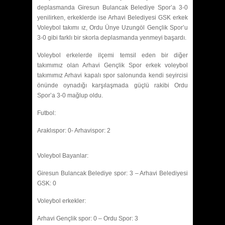
deplasmanda Giresun Bulancak Belediye Spor’a 3-0
yenilirken, erkeklerde ise Arhavi Belediyesi GSK erkek
Voleybol takımı ız, Ordu Ünye Uzungöl Gençlik Spor’u
3-0 gibi farklı bir skorla deplasmanda yenmeyi başardı.
Voleybol erkelerde ilçemi temsil eden bir diğer
takımımız olan Arhavi Gençlik Spor erkek voleybol
takımımız Arhavi kapalı spor salonunda kendi seyircisi
önünde oynadığı karşılaşmada güçlü rakibi Ordu
Spor’a 3-0 mağlup oldu.
Futbol:
Araklıspor: 0- Arhavispor: 2
Voleybol Bayanlar:
Giresun Bulancak Belediye spor: 3 – Arhavi Belediyesi
GSK: 0
Voleybol erkekler:
Arhavi Gençlik spor: 0 – Ordu Spor: 3