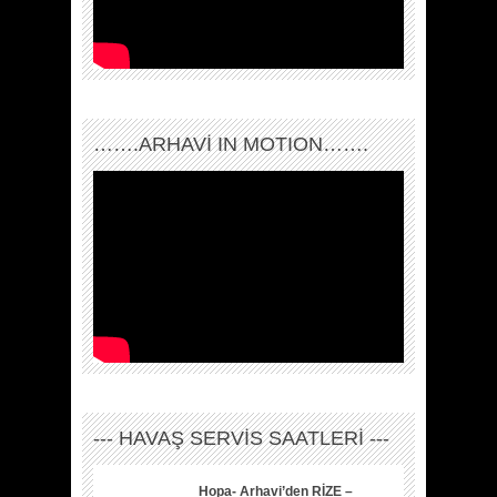
…….ARHAVI IN MOTION…….
--- HAVAŞ SERVİS SAATLERİ ---
Hopa- Arhavi’den RİZE –