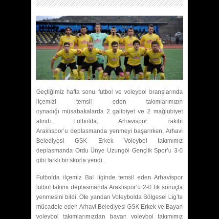
Geçtiğimiz hafta sonu futbol ve voleybol branşlarında
ilçemizi temsil eden takımlarımızın
oynadığı müsabakalarda 2 galibiyet ve 2 mağlubiyet
alındı. Futbolda, Arhavispor rakibi
Araklıspor’u deplasmanda yenmeyi başarırken, Arhavi
Belediyesi GSK Erkek Voleybol takımımız
deplasmanda Ordu Ünye Uzungöl Gençlik Spor’u 3-0
gibi farklı bir skorla yendi.
Futbolda ilçemiz Bal liginde temsil eden Arhavispor
futbol takımı deplasmanda Araklıspor’u 2-0 lik sonuçla
yenmesini bildi. Öte yandan Voleybolda Bölgesel Lig’te
mücadele eden Arhavi Belediyesi GSK Erkek ve Bayan
voleybol takımlarımızdan bayan voleybol takımımız