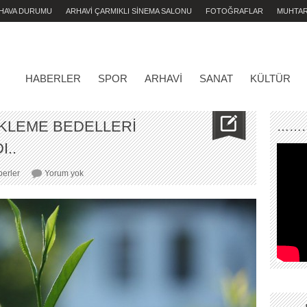
 HAVA DURUMU
ARHAVİ ÇARMIKLI SİNEMA SALONU
FOTOĞRAFLAR
MUHTA
HABERLER
SPOR
ARHAVI
SANAT
KÜLTÜR
EKLEME BEDELLERİ
………
..
2015
erler
Yorum yok
YAŞ
ÇAY
DESTEKLEME
BEDELLERİ
ÖDENMEYE
BAŞLANDI..