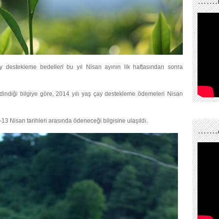
…….
y destekleme bedelleri bu yıl Nisan ayının ilk haftasından sonra
dindiği bilgiye göre, 2014 yılı yaş çay destekleme ödemeleri Nisan
3 Nisan tarihleri arasında ödeneceği bilgisine ulaşıldı.
…….