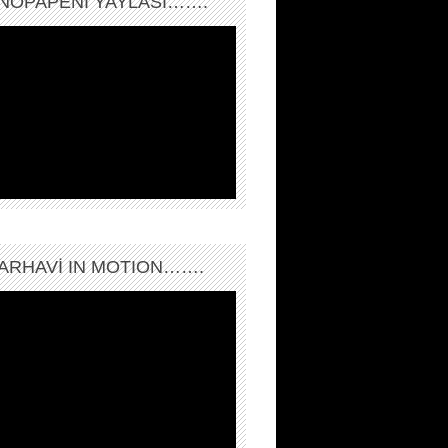
NOPAPENİ YAYLASI…….
ARHAVI IN MOTION…….