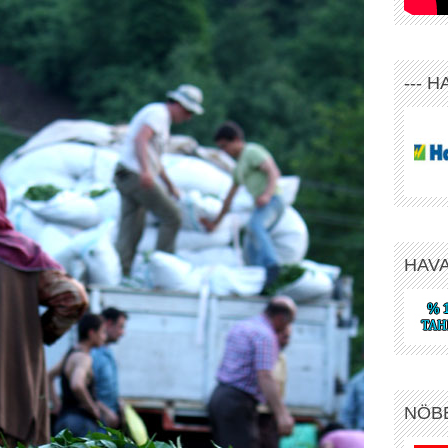
--- 
HAV
NÖB