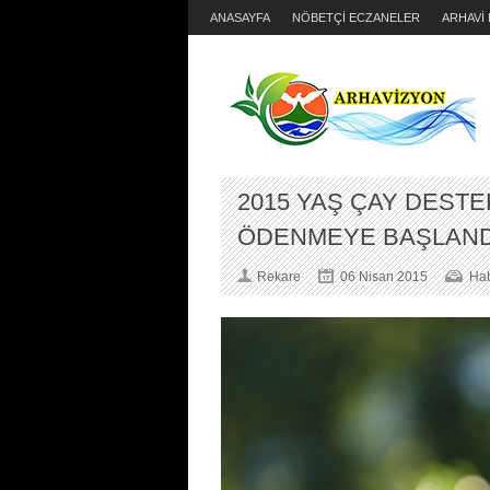
ANASAYFA
NÖBETÇİ ECZANELER
ARHAVİ
2015 YAŞ ÇAY DEST
ÖDENMEYE BAŞLANDI
Rekare
06 Nisan 2015
Hab