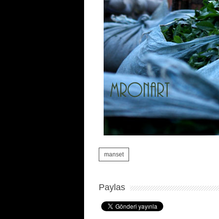
manset
Paylas