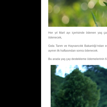
Her yıl Mart ayı içerisinde ödenen yaş ça
ödenecek
.
Gıda Tarım ve Hayvancılık Bakanlığı’ndan e
ayının ilk haftasından sonra ödenecek.
Bu arada yaş çay destekleme ödemelerinin 6-1