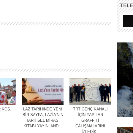
TEL
 KOŞ..
LAZ TARİHİNDE YENİ
TRT GENÇ KANALI
BİR SAYFA; LAZİA’NIN
İÇİN YAPILAN
TARİHSEL MİRASI
GRAFFİTİ
KİTABI YAYINLANDI..
ÇALIŞMALARINI
İZLEDİK..