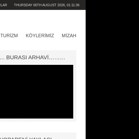
RLAR
THURSDAY 06TH AUGUST 2026,
01:11:36
AM
TURIZM
KÖYLERIMIZ
MIZAH
. BURASI ARHAVİ………