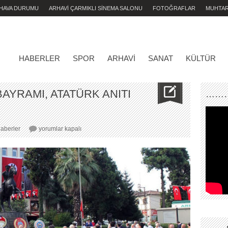
 HAVA DURUMU
ARHAVİ ÇARMIKLI SİNEMA SALONU
FOTOĞRAFLAR
MUHTA
HABERLER
SPOR
ARHAVI
SANAT
KÜLTÜR
AYRAMI, ATATÜRK ANITI
………
30
aberler
yorumlar kapalı
AĞUSTOS
ZAFER
BAYRAMI,
ATATÜRK
ANITI
ÖNÜNDE
KUTLANDI..
için