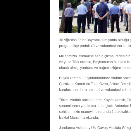
30 Ağustos Zafer Bayramı, tüm yurtta olduğu gi
program ilçe protokolü ve vatandaşların katılım
Milletimizin istikbaline sahip çıkma iradesini
ve yüce Türk ordusu, Başkomutan Mustafa Kem
olarak atmış, yurdunu ve bağımsızlığını en zor 
Büyük zaferin 99. yıldönümünde Atatürk anıtı
Garnizon Komutanı Fatih Özen, Arhavi Belediye
kuruluşların daire amirleri ve vatandaşlar katıl
Tören, Atatürk anıtı önünde, Kaymakamlık, Ga
sunumlarının yapılması ile başladı. Ardından 
şehitlerimizin manevi huzurunda 1 dakikalık 
İstiklal Marşı’mız okundu.
Jandarma Astsubay Üst Çavuş Mustafa Gökşe