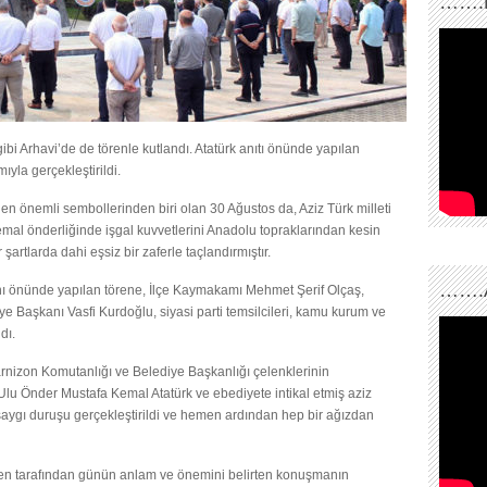
…….
bi Arhavi’de de törenle kutlandı. Atatürk anıtı önünde yapılan
ıyla gerçekleştirildi.
n en önemli sembollerinden biri olan 30 Ağustos da, Aziz Türk milleti
al önderliğinde işgal kuvvetlerini Anadolu topraklarından kesin
şartlarda dahi eşsiz bir zaferle taçlandırmıştır.
…….
nı önünde yapılan törene, İlçe Kaymakamı Mehmet Şerif Olçaş,
 Başkanı Vasfi Kurdoğlu, siyasi parti temsilcileri, kamu kurum ve
dı.
rnizon Komutanlığı ve Belediye Başkanlığı çelenklerinin
Ulu Önder Mustafa Kemal Atatürk ve ebediyete intikal etmiş aziz
saygı duruşu gerçekleştirildi ve hemen ardından hep bir ağızdan
n tarafından günün anlam ve önemini belirten konuşmanın