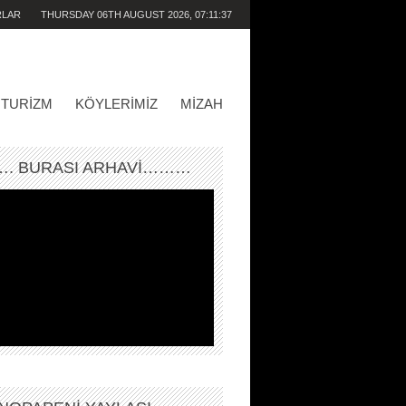
RLAR
THURSDAY 06TH AUGUST 2026,
07:11:37
PM
TURIZM
KÖYLERIMIZ
MIZAH
. BURASI ARHAVİ………