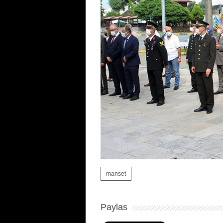
manset
Paylas