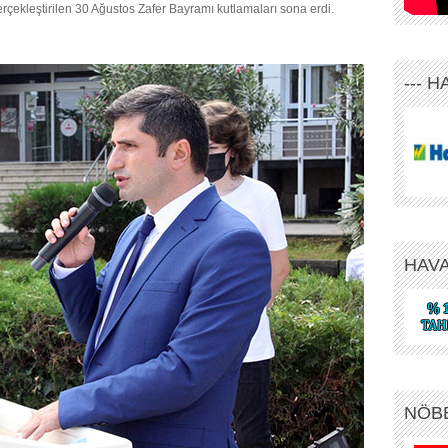
rçekleştirilen 30 Ağustos Zafer Bayramı kutlamaları sona erdi.
--- 
HAV
NÖB