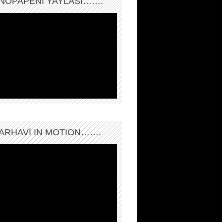
NOPAPENİ YAYLASI…….
ARHAVI IN MOTION…….