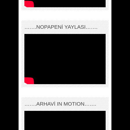
…….NOPAPENİ YAYLASI…….
…….ARHAVI IN MOTION…….