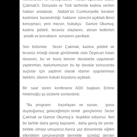
Çakmak’tı. Dünyada ve Türk tarihinde kadına verilen
hakları anlatarak; Atatürk’ün Cumhuriyetle beraber
kadınlara kazandırdığı hakların sürecini açıkladı.İkinci
konuşmacı, yeni mezun, hukukçu Gamze Okumuş;
kadına şiddeti, tecavüz olaylarını, alınan tedbirleri
anlattı ve konukların sorularını yanıtladı.
Son bölümde Sezer Çakmak, kadına şiddeti ve
tecavüz örneği olarak görülmekte olan Özgecan Aslan
davasını, bu ve buna benzer davalarda uygulanan
yaptırımları, toplumumuzun bu tip davalar sonucunda
suçlular için yaptırım olarak idamın uygulanması
talebini, idamın hukuki boyutunu açıkladı.
Bir saat süren konferansı ADD başkanı Emine
Hekimoğlu şu sözlerle sonlandırdı.
“Bu programı hazırlayan ve sunan, gurur
duyduğumuz, geleceğimizin ümidi gençlerimiz Sezer
Çakmak ve Gamze Okumuş’a teşekkür ediyoruz. İleri
bir tarihte daha geniş kapsamlı , daha geniş bir yerde
birlikte olmayı umuyoruz.Ayrıca yaz döneminde eğitim
etkinlikleri çerçevesinde dernekte ücretsiz dersler