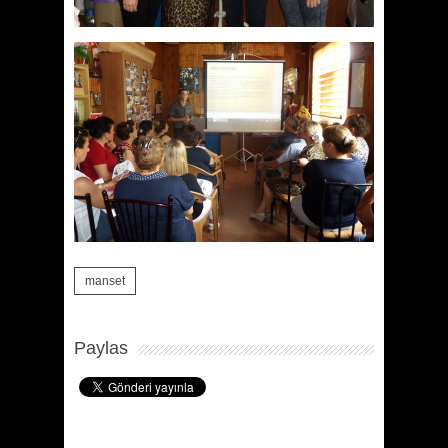
manset
Paylas