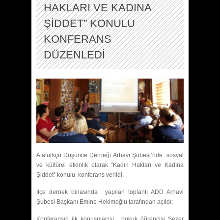
HAKLARI VE KADINA
ŞİDDET” KONULU
KONFERANS
DÜZENLEDİ
Atatürkçü Düşünce Derneği Arhavi Şubesi’nde sosyal
ve kültürel etkinlik olarak ”Kadın Hakları ve Kadına
Şiddet” konulu konferans verildi.
İlçe dernek binasında yapılan toplantı ADD Arhavi
Şubesi Başkanı Emine Hekimoğlu tarafından açıldı;
Konferansın ilk konuşmacısı, hukuk öğrencisi Sezer