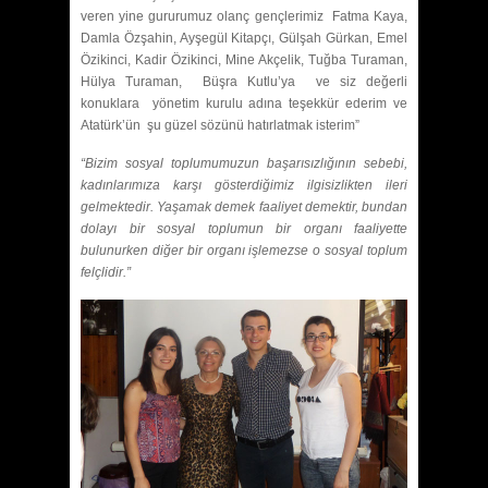
veren yine gururumuz olanç gençlerimiz Fatma Kaya,
Damla Özşahin, Ayşegül Kitapçı, Gülşah Gürkan, Emel
Özikinci, Kadir Özikinci, Mine Akçelik, Tuğba Turaman,
Hülya Turaman, Büşra Kutlu’ya ve siz değerli
konuklara yönetim kurulu adına teşekkür ederim ve
Atatürk’ün şu güzel sözünü hatırlatmak isterim”
“Bizim sosyal toplumumuzun başarısızlığının sebebi,
kadınlarımıza karşı gösterdiğimiz ilgisizlikten ileri
gelmektedir. Yaşamak demek faaliyet demektir, bundan
dolayı bir sosyal toplumun bir organı faaliyette
bulunurken diğer bir organı işlemezse o sosyal toplum
felçlidir.”