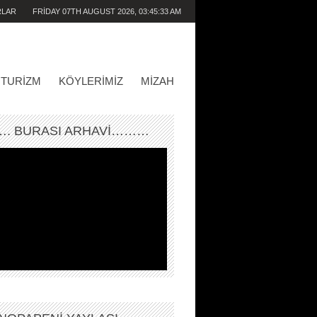
RLAR
FRIDAY 07TH AUGUST 2026,
03:45:33 AM
TURIZM
KÖYLERIMIZ
MIZAH
. BURASI ARHAVİ………