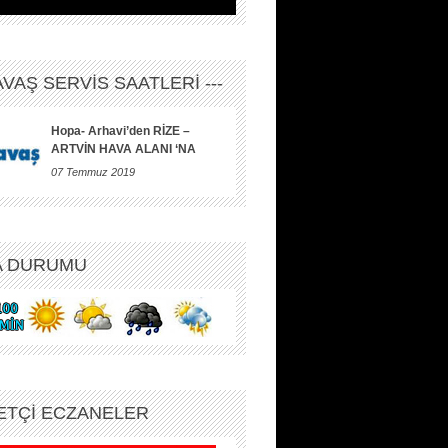
HAVAŞ SERVİS SAATLERİ ---
Hopa- Arhavi’den RİZE –
ARTVİN HAVA ALANI ‘NA
07 Temmuz 2019
A DURUMU
ETÇİ ECZANELER