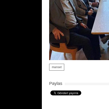
manset
Paylas