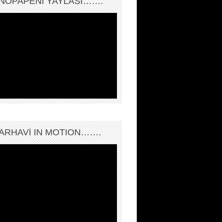
NOPAPENİ YAYLASI…….
ARHAVI IN MOTION…….