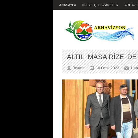
ANASAYFA
NÖBETÇİ ECZANELER
ARHAVİ
ALTILI MASA RİZE’ DE
Rekare
10 Ocak 2023
Hab