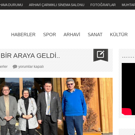
 HAVA DURUMU
ARHAVİ ÇARMIKLI SİNEMA SALONU
FOTOĞRAFLAR
MUHTA
HABERLER
SPOR
ARHAVI
SANAT
KÜLTÜR
 BİR ARAYA GELDİ..
………
ALTILI
erler
yorumlar kapalı
MASA
RİZE’
DE
BİR
ARAYA
GELDİ..
için