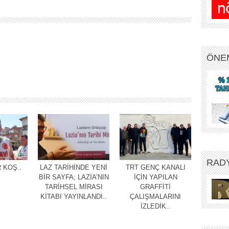
ÖNE
RAD
 KOŞ..
LAZ TARİHİNDE YENİ
TRT GENÇ KANALI
BİR SAYFA; LAZİA’NIN
İÇİN YAPILAN
TARİHSEL MİRASI
GRAFFİTİ
KİTABI YAYINLANDI..
ÇALIŞMALARINI
İZLEDİK..