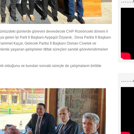
…….
. Önümüzdeki günlerde görevini devredecek CHP Rizeönceki dönem il
a gelen İyi Parti İl Başkanı Ayşegül Özyanık, Deva Partisi İl Başkanı
hammet Kaçar, Gelecek Partisi İl Başkanı Osman Civelek ve
lerde yaşanan gelişmeler ittifak süreçleri sandık görevlendirmeleri
nemli olduğunu ve bundan sonraki süreçte de çalışmaların birlikte
…….