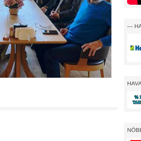
--- 
HAV
NÖB