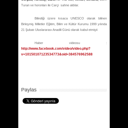
Turan
ve horonları ile Carçi sahne aldılar.
Bilindiği üzere kısaca UNESCO olarak bilinen
Birleşmiş Milletler Eğitim, Bilim ve Kültür Kurumu 1999 yılında
21 Şubatı Uluslararası Anadili Günü olarak kabul etmişti
Haber videosu :
http://www.facebook.com/video/video.php?
v=10150107123534773&oid=384576962588
Paylas