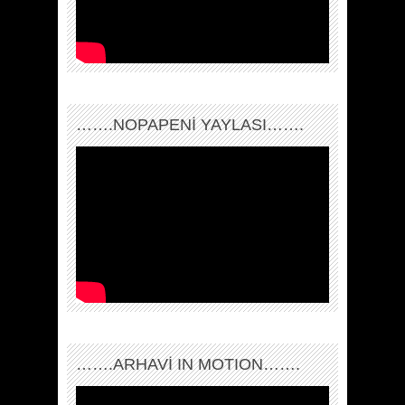
…….NOPAPENİ YAYLASI…….
…….ARHAVI IN MOTION…….