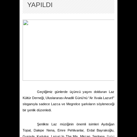
YAPILDI
Geçtiğimiz günlerde üçüncü yaşını dolduran Laz
Kültür Derneği, Uluslararası Anadili Günü’nü “Ar Xvala Lazuri!”
sloganıyla sadece Lazca ve Megrelce şarkıların söyleneceği
bir şenlik düzenledi.
Şenlikte Laz müziğinin önemli isimleri Aydoğan
Topal, Dalepe Nena, Emre Pehlivanlar, Erdal Bayrakoğlu,
Gurgula, Kurtuluş, Lazuri In The Mix, Mircan, Seritana,
Bahri