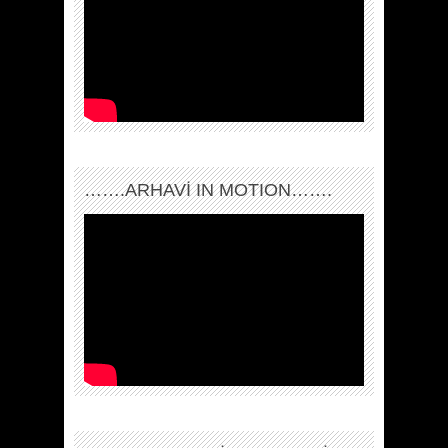
…….ARHAVI IN MOTION…….