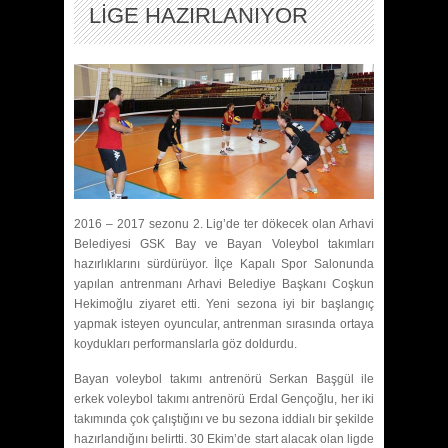
LİGE HAZIRLANIYOR
2016 – 2017 sezonu 2. Lig’de ter dökecek olan Arhavi
Belediyesi GSK Bay ve Bayan Voleybol takımları
hazırlıklarını sürdürüyor. İlçe Kapalı Spor Salonunda
yapılan antrenmanı Arhavi Belediye Başkanı Coşkun
Hekimoğlu ziyaret etti. Yeni sezona iyi bir başlangıç
yapmak isteyen oyuncular, antrenman sırasında ortaya
koydukları performanslarla göz doldurdu.
Bayan voleybol takımı antrenörü Serkan Başgül ile
erkek voleybol takımı antrenörü Erdal Gençoğlu, her iki
takımında çok çalıştığını ve bu sezona iddialı bir şekilde
hazırlandığını belirtti. 30 Ekim’de start alacak olan ligde