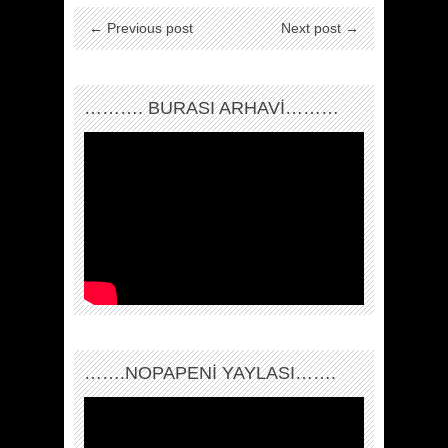
← Previous post
Next post →
………. BURASI ARHAVİ………
…….NOPAPENİ YAYLASI…….