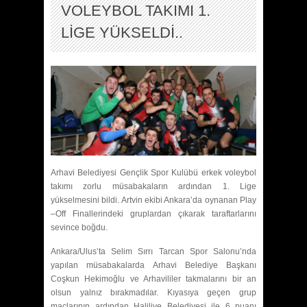
VOLEYBOL TAKIMI 1.
LİGE YÜKSELDİ..
Arhavi Belediyesi Gençlik Spor Kulübü erkek voleybol
takımı zorlu müsabakaların ardından 1. Lige
yükselmesini bildi. Artvin ekibi Ankara’da oynanan Play
–Off Finallerindeki gruplardan çıkarak taraftarlarını
sevince boğdu.
Ankara/Ulus’ta Selim Sırrı Tarcan Spor Salonu’nda
yapılan müsabakalarda Arhavi Belediye Başkanı
Coşkun Hekimoğlu ve Arhavililer takmalarını bir an
olsun yalnız bırakmadılar. Kıyasıya geçen grup
maçlarının ardından Haliliye Belediyesi ile 6 puanı