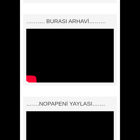
………. BURASI ARHAVİ………
…….NOPAPENİ YAYLASI…….