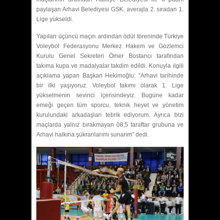
paylaşan Arhavi Belediyesi GSK, averajla 2. sıradan 1.
Lige yükseldi.
Yapılan üçüncü maçın ardından ödül töreninde Türkiye
Voleybol Federasyonu Merkez Hakem ve Gözlemci
Kurulu Genel Sekreteri Ömer Bostancı tarafından
takıma kupa ve madalyalar takdim edildi. Konuyla ilgili
açıklama yapan Başkan Hekimoğlu: “Arhavi tarihinde
bir ilki yaşıyoruz. Voleybol takımı olarak 1. Lige
yükselmenin sevinci içerisindeyiz. Bugüne kadar
emeği geçen tüm sporcu, teknik heyet ve yönetim
kurulundaki arkadaşları tebrik ediyorum. Ayrıca bizi
maçlarda yalnız bırakmayan 08,5 taraftar grubuna ve
Arhavi halkına şükranlarımı sunarım” dedi.