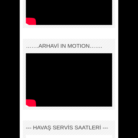
…….ARHAVI IN MOTION…….
--- HAVAŞ SERVİS SAATLERİ ---