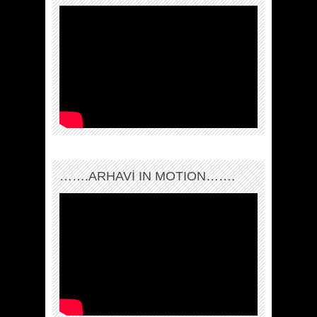
…….ARHAVI IN MOTION…….