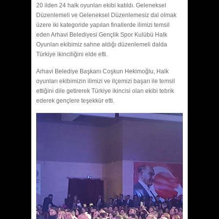
20 ilden 24 halk oyunları ekibi katıldı. Geleneksel
Düzenlemeli ve Geleneksel Düzenlemesiz dal olmak
üzere iki kategoride yapılan finallerde ilimizi temsil
eden Arhavi Belediyesi Gençlik Spor Kulübü Halk
Oyunları ekibimiz sahne aldığı düzenlemeli dalda
Türkiye ikinciliğini elde etti.
Arhavi Belediye Başkanı Coşkun Hekimoğlu, Halk
oyunları ekibimizin ilimizi ve ilçemizi başarı ile temsil
ettiğini dile getirerek Türkiye ikincisi olan ekibi tebrik
ederek gençlere teşekkür etti.