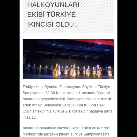
HALKOYUNLARI
EKİBİ TÜRKİYE
İKİNCİSİ OLDU..
Türkiye Halk Oyunları Federasyonu Büyükler Türkiye
Şampiyonası 28-30 Kasım tarihleri arasında Başkent
Ankara’da gerçekleştirildi. Şampiyonada ilimizi temsil
eden Arhavi Belediyesi Gençlik Spor Kulübü Halk
Oyunları ekibimiz Türkiye 2.si olarak bir başarıya daha
imza attı.
Ankara Yenimahalle Nazım Hikmet Kültür ve Kongre
Merkezi’nde gerçekleştirilen Türkiye Şampiyonasına