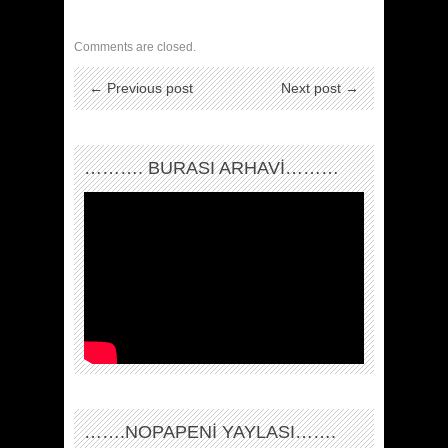
Comments are closed.
← Previous post
Next post →
………. BURASI ARHAVİ………
…….NOPAPENİ YAYLASI…….