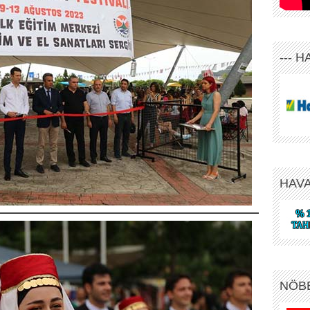
--- 
HAV
NÖB