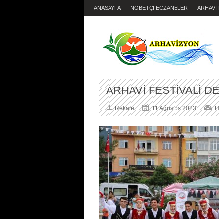
ANASAYFA
NÖBETÇİ ECZANELER
ARHAVİ
ARHAVİ FESTİVALİ D
Rekare
11 Ağustos 2023
H