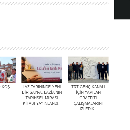
 KOŞ..
LAZ TARİHİNDE YENİ
TRT GENÇ KANALI
BİR SAYFA; LAZİA’NIN
İÇİN YAPILAN
TARİHSEL MİRASI
GRAFFİTİ
KİTABI YAYINLANDI..
ÇALIŞMALARINI
İZLEDİK..