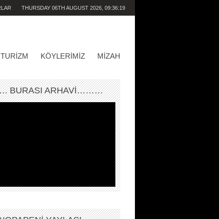
RLAR
THURSDAY 06TH AUGUST 2026,
09:36:19
AM
TURIZM
KÖYLERIMIZ
MIZAH
. BURASI ARHAVİ………