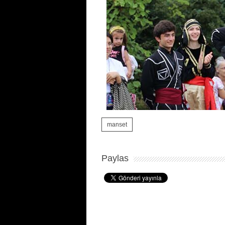
manset
Paylas