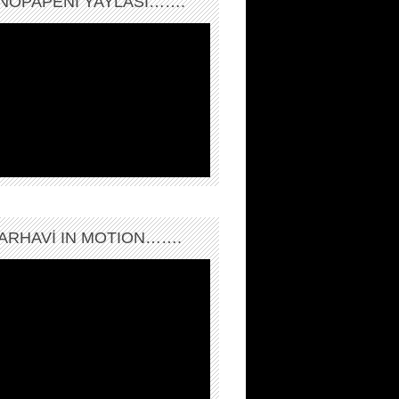
NOPAPENİ YAYLASI…….
ARHAVI IN MOTION…….