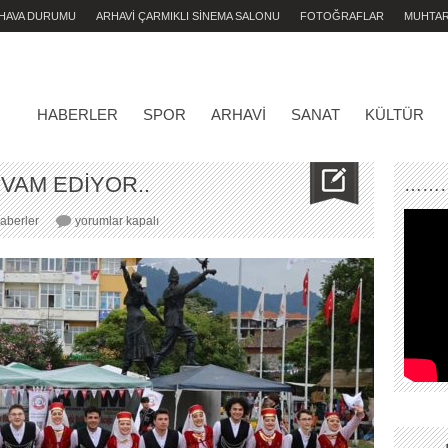
 HAVA DURUMU
ARHAVİ ÇARMIKLI SİNEMA SALONU
FOTOĞRAFLAR
MUHTA
HABERLER
SPOR
ARHAVI
SANAT
KÜLTÜR
EVAM EDİYOR..
………
ARHAVİ
aberler
yorumlar kapalı
FESTİVALİ
DEVAM
EDİYOR..
için