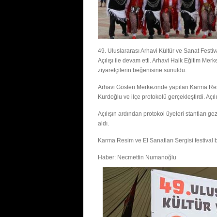
49. Uluslararası Arhavi Kültür ve Sanat Festi
Açılışı ile devam etti. Arhavi Halk Eğitim M
ziyaretçilerin beğenisine sunuldu.
Arhavi Gösteri Merkezinde yapılan Karma Resim
Kurdoğlu ve ilçe protokolü gerçekleştirdi. Açıl
Açılışın ardından protokol üyeleri stantları ge
aldı.
Karma Resim ve El Sanatları Sergisi festival 
Haber: Necmettin Numanoğlu