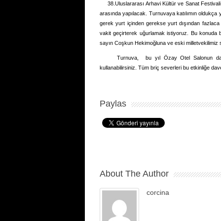
38.Uluslararası Arhavi Kültür ve Sanat Festivali e
arasında yapılacak. Turnuvaya katılımın oldukça 
gerek yurt içinden gerekse yurt dışından fazlaca i
vakit geçirterek uğurlamak istiyoruz. Bu konuda
sayın Coşkun Hekimoğluna ve eski milletvekilimiz 
Turnuva, bu yıl Özay Otel Salonun da ya
kullanabilirsiniz. Tüm briç severleri bu etkinliğe dav
Paylas
About The Author
corcina