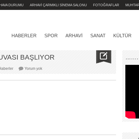
 HAVA DURUMU
ARHAVİ ÇARMIKLI SİNEMA SALONU
FOTOĞRAFLAR
MUHTA
HABERLER
SPOR
ARHAVI
SANAT
KÜLTÜR
UVASI BAŞLIYOR
………
6.ARHAVİ
Haberler
Yorum yok
BRİÇ
TURNUVASI
BAŞLIYOR