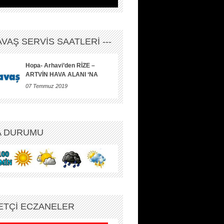
HAVAŞ SERVİS SAATLERİ ---
Hopa- Arhavi’den RİZE –
ARTVİN HAVA ALANI ‘NA
07 Temmuz 2019
A DURUMU
ETÇİ ECZANELER