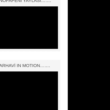
NOPAPENİ YAYLASI…….
ARHAVI IN MOTION…….