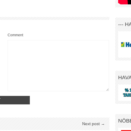
--- 
Comment
HAV
NÖB
Next post →