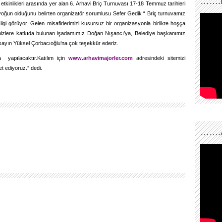
…….
tkinlikleri arasında yer alan 6. Arhavi Briç Turnuvası 17-18 Temmuz tarihleri
yoğun olduğunu belirten organizatör sorumlusu Sefer Gedik “ Briç turnuvamız
lgi görüyor. Gelen misafirlerimizi kusursuz bir organizasyonla birlikte hoşça
 bizlere katkıda bulunan işadamımız Doğan Nışancı’ya, Belediye başkanımız
sayın Yüksel Çorbacıoğlu’na çok teşekkür ederiz.
pılacaktır.Katılım için
www.arhavimajorler.com
adresindeki sitemizi
et ediyoruz.” dedi.
…….