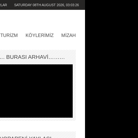
RLAR
SATURDAY 08TH AUGUST 2026,
03:03:26
PM
TURIZM
KÖYLERIMIZ
MIZAH
. BURASI ARHAVİ………