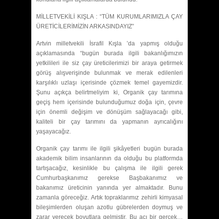
MİLLETVEKİLİ KIŞLA : “TÜM KURUMLARIMIZLA ÇAY
ÜRETİCİLERİMİZİN ARKASINDAYIZ”
Artvin milletvekili İsrafil Kışla ’da yapmış olduğu
açıklamasında “bugün burada ilgili bakanlığımızın
yetkilileri ile siz çay üreticilerimizi bir araya getirmek
görüş alışverişinde bulunmak ve merak edilenleri
karşılıklı uzlaşı içerisinde çözmek temel gayemizdir.
Şunu açıkça belirtmeliyim ki, Organik çay tarımına
geçiş hem içerisinde bulunduğumuz doğa için, çevre
için önemli değişim ve dönüşüm sağlayacağı gibi,
kaliteli bir çay tarımını da yapmanın ayrıcalığını
yaşayacağız.
Organik çay tarımı ile ilgili şikâyetleri bugün burada
akademik bilim insanlarının da olduğu bu platformda
tartışacağız, kesinlikle bu çalışma ile ilgili gerek
Cumhurbaşkanımız gerekse Başbakanımız ve
bakanımız üreticinin yanında yer almaktadır. Bunu
zamanla göreceğiz. Artık topraklarımız zehirli kimyasal
bileşimlerden oluşan azotlu gübrelerden doymuş ve
zarar verecek boyutlara gelmiştir. Bu acı bir gerçek…