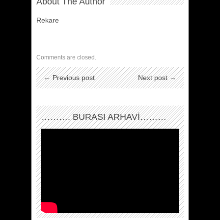
About The Author
Rekare
Comments are closed.
← Previous post
Next post →
………. BURASI ARHAVİ………