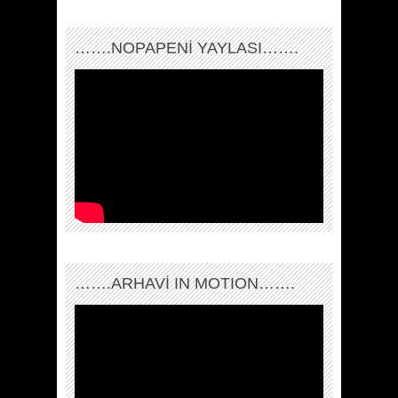
…….NOPAPENİ YAYLASI…….
…….ARHAVI IN MOTION…….