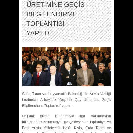
ÜRETİMİNE GEÇİŞ
BİLGİLENDİRME
TOPLANTISI
YAPILDI..
Gıda, Tarım ve Hayvancılık Bakanlığı ile Artvin Valiliği
tarafından Arhavi’de “Organik Çay Üretimine Geçiş
Bilgilendirme Toplantısı” yapıldı.
Organik gübre kullanımıyla ilgili vatandaşları
bilinçlendirmek amacıyla gerçekleştirilen toplantıya Ak
Parti Artvin Milletvekili İsrafil Kışla, Gıda Tarım ve