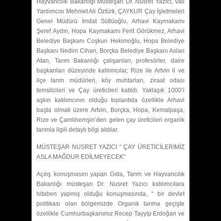
Hayvancılık Bakanlığı Müsteşarı Dr. Nusret Yazıcı, Vali
Yardımcısı Mehmet Ali Öztürk, ÇAYKUR Çay İşletmeleri
Genel Müdürü İmdat Sütlüoğlu, Arhavi Kaymakamı
Şeref Aydın, Hopa Kaymakamı Ferit Görükmez, Arhavi
Belediye Başkanı Coşkun Hekimoğlu, Hopa Belediye
Başkanı Nedim Cihan, Borçka Belediye Başkanı Aslan
Atan, Tarım Bakanlığı çalışanları, profesörler, daire
başkanları düzeyinde katılımcılar, Rize ile Artvin il ve
ilçe tarım müdürleri, köy muhtarları, ziraat odası
temsilcileri ve Çay üreticileri katıldı. Yaklaşık 1000’i
aşkın katılımcının olduğu toplantıda özellikle Arhavi
başta olmak üzere Artvin, Borçka, Hopa, Kemalpaşa,
Rize ve Çamlıhemşin’den gelen çay üreticileri organik
tarımla ilgili detaylı bilgi aldılar.
MÜSTEŞAR NUSRET YAZICI “ ÇAY ÜRETİCİLERİMİZ
ASLA MAĞDUR EDİLMEYECEK”
Açılış konuşmasını yapan Gıda, Tarım ve Hayvancılık
Bakanlığı müsteşarı Dr. Nusret Yazıcı katılımcılara
hitaben yapmış olduğu konuşmasında, “ bir devlet
politikası olan bölgemizde Organik tarıma geçişte
özellikle Cumhurbaşkanımız Recep Tayyip Erdoğan ve