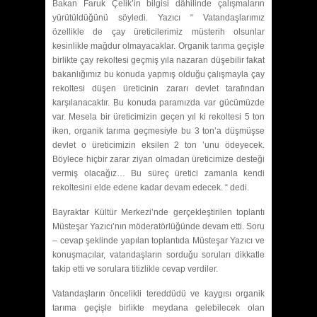
Bakan Faruk Çelik’in bilgisi dâhilinde çalışmaların
yürütüldüğünü söyledi. Yazıcı “ Vatandaşlarımız
özellikle de çay üreticilerimiz müsterih olsunlar
kesinlikle mağdur olmayacaklar. Organik tarıma geçişle
birlikte çay rekoltesi geçmiş yıla nazaran düşebilir fakat
bakanlığımız bu konuda yapmış olduğu çalışmayla çay
rekoltesi düşen üreticinin zararı devlet tarafından
karşılanacaktır. Bu konuda paramızda var gücümüzde
var. Mesela bir üreticimizin geçen yıl ki rekoltesi 5 ton
iken, organik tarıma geçmesiyle bu 3 ton’a düşmüşse
devlet o üreticimizin eksilen 2 ton ’unu ödeyecek.
Böylece hiçbir zarar ziyan olmadan üreticimize desteği
vermiş olacağız… Bu süreç üretici zamanla kendi
rekoltesini elde edene kadar devam edecek. “ dedi.
Bayraktar Kültür Merkezi’nde gerçekleştirilen toplantı
Müsteşar Yazıcı’nın möderatörlüğünde devam etti. Soru
– cevap şeklinde yapılan toplantıda Müsteşar Yazıcı ve
konuşmacılar, vatandaşların sorduğu soruları dikkatle
takip etti ve sorulara titizlikle cevap verdiler.
Vatandaşların öncelikli tereddüdü ve kaygısı organik
tarıma geçişle birlikte meydana gelebilecek olan