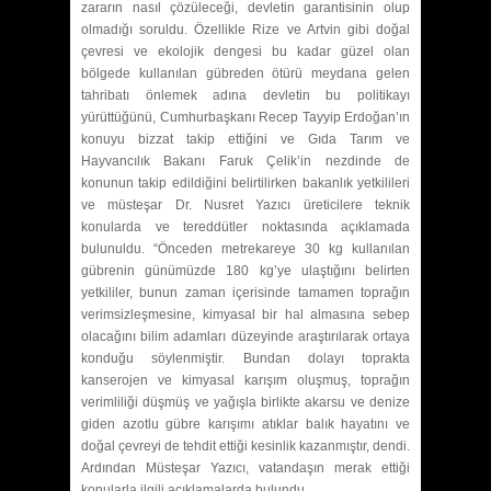
zararın nasıl çözüleceği, devletin garantisinin olup
olmadığı soruldu. Özellikle Rize ve Artvin gibi doğal
çevresi ve ekolojik dengesi bu kadar güzel olan
bölgede kullanılan gübreden ötürü meydana gelen
tahribatı önlemek adına devletin bu politikayı
yürüttüğünü, Cumhurbaşkanı Recep Tayyip Erdoğan’ın
konuyu bizzat takip ettiğini ve Gıda Tarım ve
Hayvancılık Bakanı Faruk Çelik’in nezdinde de
konunun takip edildiğini belirtilirken bakanlık yetkilileri
ve müsteşar Dr. Nusret Yazıcı üreticilere teknik
konularda ve tereddütler noktasında açıklamada
bulunuldu. “Önceden metrekareye 30 kg kullanılan
gübrenin günümüzde 180 kg’ye ulaştığını belirten
yetkililer, bunun zaman içerisinde tamamen toprağın
verimsizleşmesine, kimyasal bir hal almasına sebep
olacağını bilim adamları düzeyinde araştırılarak ortaya
konduğu söylenmiştir. Bundan dolayı toprakta
kanserojen ve kimyasal karışım oluşmuş, toprağın
verimliliği düşmüş ve yağışla birlikte akarsu ve denize
giden azotlu gübre karışımı atıklar balık hayatını ve
doğal çevreyi de tehdit ettiği kesinlik kazanmıştır, dendi.
Ardından Müsteşar Yazıcı, vatandaşın merak ettiği
konularla ilgili açıklamalarda bulundu.