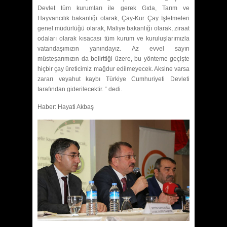
Devlet tüm kurumları ile gerek Gıda, Tarım ve
Hayvancılık bakanlığı olarak, Çay-Kur Çay İşletmeleri
genel müdürlüğü olarak, Maliye bakanlığı olarak, ziraat
odaları olarak kısacası tüm kurum ve kuruluşlarımızla
vatandaşımızın yanındayız. Az evvel sayın
müsteşarımızın da belirttiği üzere, bu yönteme geçişte
hiçbir çay üreticimiz mağdur edilmeyecek. Aksine varsa
zararı veyahut kaybı Türkiye Cumhuriyeti Devleti
tarafından giderilecektir. “ dedi.
Haber: Hayati Akbaş