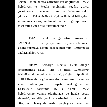
Emanet ise muhafaza edilendir. Bu doğrultuda Arhavi
Belediyesi ve Meclis üyelerinin yegâne görevi
çocuklarımızın emaneti olan bu değerlere sahip
çıkmasıdır. Fakat üzülerek söylemeliyiz ki bilinçsizce
ve kanunsuzca yapılan bu tahribatlar bir gurup insanın
şahsi mirasıymış gibi tüketilmektedir.
ISTAD olarak bu gidişatın durması ve
EMANETLERE sahip çıkılması uğruna elimizden
geleni yapmaya devam edeceğimizi tüm kamuoyu ile
paylaşmak istiyoruz.
Arhavi Belediye Meclisi aylık olağan
toplantısında Kavak Hes ile ilgili Cumhuriyet
Mahallesinde yapılan imar değişikliğinin iptali ile
ilgili Dilekçelerin gündeme alınmamasının Emanetlere
sahip çıkılmadığının bir ispatı olarak görüyoruz.
15.10.2014 tarihinde ISTAD olarak Arhavi
Belediyesine vermiş olduğumuz ve henüz cevap
alamadığımız dilekçemizin akıbetini titizlikle takip
ettiğimizi hemşerilerimizle paylaşmak istiyoruz.