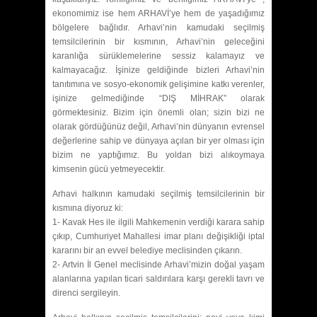
ekonomimiz ise hem ARHAVİ’ye hem de yaşadığımız
bölgelere bağlıdır. Arhavi’nin kamudaki seçilmiş
temsilcilerinin bir kısmının, Arhavi’nin geleceğini
karanlığa sürüklemelerine sessiz kalamayız ve
kalmayacağız. İşinize geldiğinde bizleri Arhavi’nin
tanıtımına ve sosyo-ekonomik gelişimine katkı verenler,
işinize gelmediğinde “DIŞ MİHRAK” olarak
görmektesiniz. Bizim için önemli olan; sizin bizi ne
olarak gördüğünüz değil, Arhavi’nin dünyanın evrensel
değerlerine sahip ve dünyaya açılan bir yer olması için
bizim ne yaptığımız. Bu yoldan bizi alıkoymaya
kimsenin gücü yetmeyecektir.
Arhavi halkının kamudaki seçilmiş temsilcilerinin bir
kısmına diyoruz ki:
1- Kavak Hes ile ilgili Mahkemenin verdiği karara sahip
çıkıp, Cumhuriyet Mahallesi imar planı değişikliği iptal
kararını bir an evvel belediye meclisinden çıkarın.
2- Artvin İl Genel meclisinde Arhavi’mizin doğal yaşam
alanlarına yapılan ticari saldırılara karşı gerekli tavrı ve
direnci sergileyin.