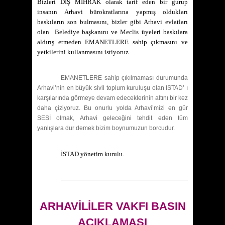
Bizleri DIŞ MİHRAK olarak tarif eden bir gurup
insanın Arhavi bürokratlarına yapmış oldukları
baskıların son bulmasını, bizler gibi Arhavi evlatları
olan Belediye başkanını ve Meclis üyeleri baskılara
aldırış etmeden EMANETLERE sahip çıkmasını ve
yetkilerini kullanmasını istiyoruz.
EMANETLERE sahip çıkılmaması durumunda
Arhavi’nin en büyük sivil toplum kuruluşu olan ISTAD’ ı
karşılarında görmeye devam edeceklerinin altını bir kez
daha çiziyoruz. Bu onurlu yolda Arhavi’mizi en gür
SESİ olmak, Arhavi geleceğini tehdit eden tüm
yanlışlara dur demek bizim boynumuzun borcudur.
İSTAD yönetim kurulu.
———————————————————————————
ARHAVİLİLER VAKFI BASIN
AÇIKLAMASI