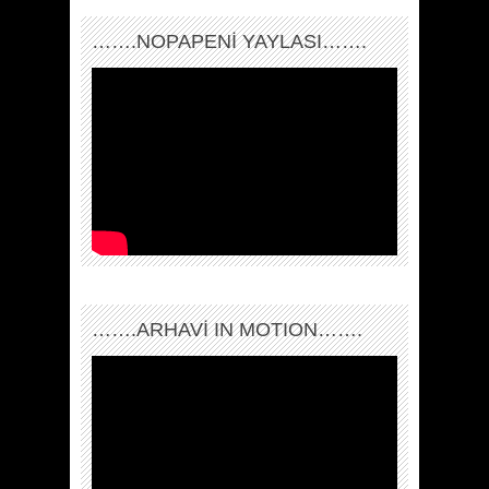
…….NOPAPENİ YAYLASI…….
…….ARHAVI IN MOTION…….