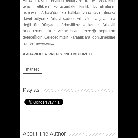
Arhavi halkının seçilmiş temsilcilerini; neyi veya kimi
temsil ettikleri konusundaki kimlik bunalımlarını
aşmaya ; Arhavi’den ve halktan yana tavır almaya
davet ediyoruz. Arhavi sadece Arhavi’de yaşayanlara
değil tüm Dünyadaki Arhavililere ve kendini Arhavili
hissedenlere aittir. Arhavi’mizin geleceği hepimizin
geleceğidir. Geleceğimizin karanlıklara gömülmesine
izin vermeyeceğiz.
ARHAVİLİLER VAKFI YÖNETİM KURULU
manset
Paylas
About The Author