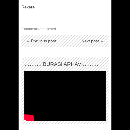
Rekare
Comments are closed.
← Previous post
Next post →
………. BURASI ARHAVİ………