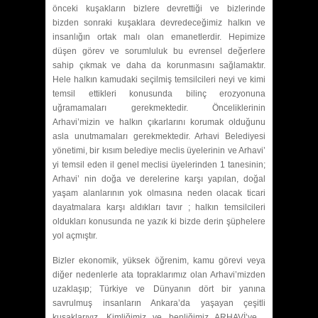
önceki kuşakların bizlere devrettiği ve bizlerinde
bizden sonraki kuşaklara devredeceğimiz halkın ve
insanlığın ortak malı olan emanetlerdir. Hepimize
düşen görev ve sorumluluk bu evrensel değerlere
sahip çıkmak ve daha da korunmasını sağlamaktır.
Hele halkın kamudaki seçilmiş temsilcileri neyi ve kimi
temsil ettikleri konusunda bilinç erozyonuna
uğramamaları gerekmektedir. Önceliklerinin
Arhavi’mizin ve halkın çıkarlarını korumak olduğunu
asla unutmamaları gerekmektedir. Arhavi Belediyesi
yönetimi, bir kısım belediye meclis üyelerinin ve Arhavi’
yi temsil eden il genel meclisi üyelerinden 1 tanesinin;
Arhavi’ nin doğa ve derelerine karşı yapılan, doğal
yaşam alanlarının yok olmasına neden olacak ticari
dayatmalara karşı aldıkları tavır ; halkın temsilcileri
oldukları konusunda ne yazık ki bizde derin şüphelere
yol açmıştır.
Bizler ekonomik, yüksek öğrenim, kamu görevi veya
diğer nedenlerle ata topraklarımız olan Arhavi’mizden
uzaklaşıp; Türkiye ve Dünyanın dört bir yanına
savrulmuş insanların Ankara’da yaşayan çeşitli
kuşaklarıyız. Kimliğimiz ve benliğimiz ARHAVİ’ye ,