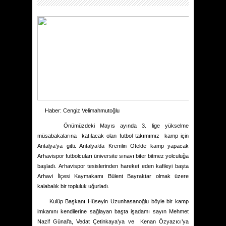
Haber: Cengiz Velimahmutoğlu
Önümüzdeki Mayıs ayında 3. lige yükselme
müsabakalarına
katılacak olan futbol takımımız
kamp için
Antalya’ya gitti. Antalya’da Kremlin Otelde kamp yapacak
Arhavispor futbolcuları üniversite sınavı biter bitmez yolculuğa
başladı. Arhavispor tesislerinden hareket eden kafileyi başta
Arhavi İlçesi Kaymakamı Bülent Bayraktar olmak üzere
kalabalık bir topluluk uğurladı.
Kulüp Başkanı Hüseyin Uzunhasanoğlu böyle bir kamp
imkanını kendilerine sağlayan başta işadamı sayın Mehmet
Nazif Günal’a, Vedat Çetinkaya’ya ve
Kenan Özyazıcı’ya