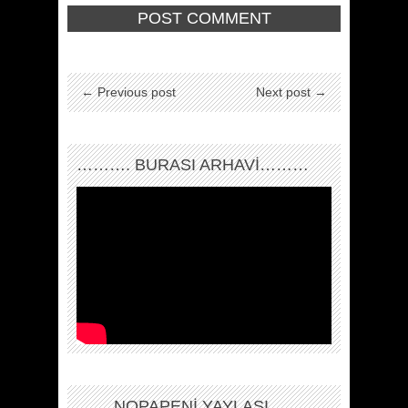
← Previous post
Next post →
………. BURASI ARHAVİ………
…….NOPAPENİ YAYLASI…….