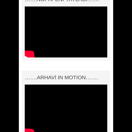
…….ARHAVI IN MOTION…….