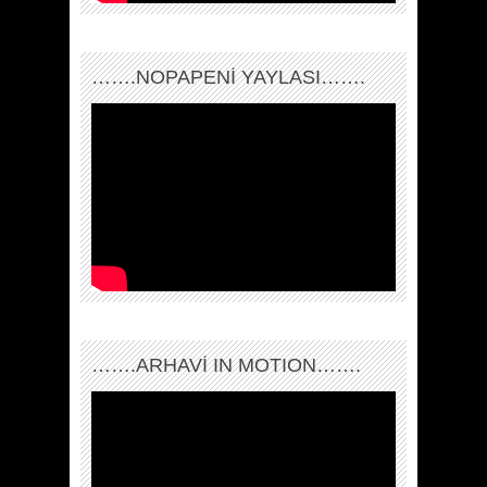
…….NOPAPENİ YAYLASI…….
…….ARHAVI IN MOTION…….