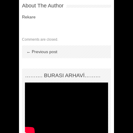
About The Author
Rekare
Comments are closed.
← Previous post
………. BURASI ARHAVİ………