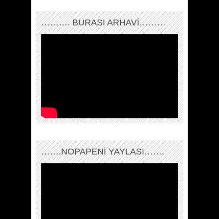
………. BURASI ARHAVİ………
…….NOPAPENİ YAYLASI…….