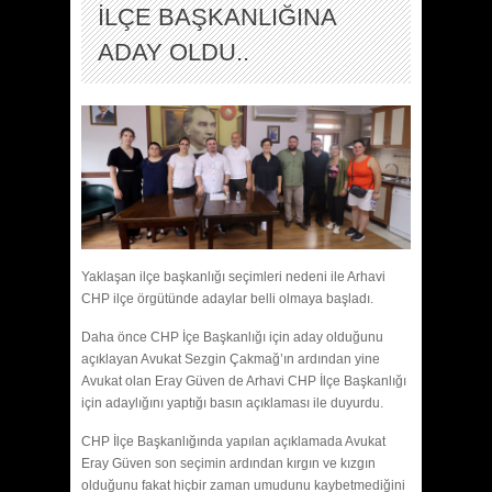
İLÇE BAŞKANLIĞINA
ADAY OLDU..
Yaklaşan ilçe başkanlığı seçimleri nedeni ile Arhavi
CHP ilçe örgütünde adaylar belli olmaya başladı.
Daha önce CHP İçe Başkanlığı için aday olduğunu
açıklayan Avukat Sezgin Çakmağ’ın ardından yine
Avukat olan Eray Güven de Arhavi CHP İlçe Başkanlığı
için adaylığını yaptığı basın açıklaması ile duyurdu.
CHP İlçe Başkanlığında yapılan açıklamada Avukat
Eray Güven son seçimin ardından kırgın ve kızgın
olduğunu fakat hiçbir zaman umudunu kaybetmediğini