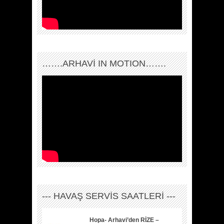
…….ARHAVI IN MOTION…….
--- HAVAŞ SERVİS SAATLERİ ---
Hopa- Arhavi’den RİZE –