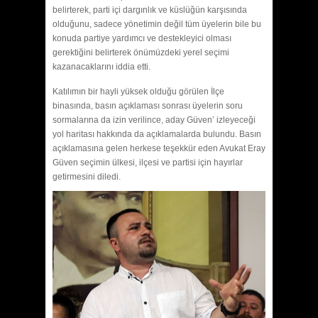
belirterek, parti içi dargınlık ve küslüğün karşısında
olduğunu, sadece yönetimin değil tüm üyelerin bile bu
konuda partiye yardımcı ve destekleyici olması
gerektiğini belirterek önümüzdeki yerel seçimi
kazanacaklarını iddia etti.
Katılımın bir hayli yüksek olduğu görülen İlçe
binasında, basın açıklaması sonrası üyelerin soru
sormalarına da izin verilince, aday Güven’ izleyeceği
yol haritası hakkında da açıklamalarda bulundu. Basın
açıklamasına gelen herkese teşekkür eden Avukat Eray
Güven seçimin ülkesi, ilçesi ve partisi için hayırlar
getirmesini diledi.