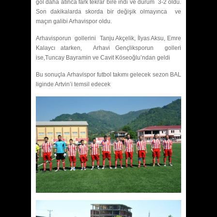
gol daha atınca fark tekrar bire indi ve durum 3-2 oldu.
Son dakikalarda skorda bir değişik olmayınca ve
maçın galibi Arhavispor oldu.
Arhavisporun gollerini Tanju Akçelik, İlyas Aksu, Emre
Kalaycı atarken, Arhavi Gençliksporun golleri
ise,Tuncay Bayramin ve Cavit Köseoğlu’ndan geldi
Bu sonuçla Arhavispor futbol takımı gelecek sezon BAL
liginde Artvin’i temsil edecek