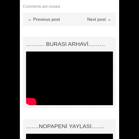
Comments are closed.
← Previous post
Next post →
………. BURASI ARHAVİ………
…….NOPAPENİ YAYLASI…….