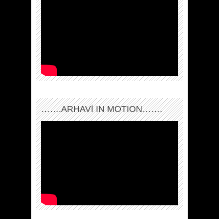
…….ARHAVI IN MOTION…….