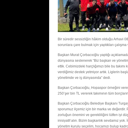
Bir süredir sessizliğin hâkim olduğu Arhavi
sorunlara çare bulmak için yaptıkları çalışma 
Başkan Murat Çorbacıoğlu yaptığı açıklamada A
dünyasına seslenerek “Biz başkan ve yönetim 
ettik. Cebimizdeki harçlığımızı bile bu takı
verdiğimiz destek yetmiyor artık. Liglerin başl
yönetimde ve iş dünyasında” dedi.
Başkan Çorbacıoğlu, Hopaspor örneğini verere
250’şer bin TL vererek takımının tüm borçları
Başkan Çorbacıoğlu Belediye Başkanı Turgay 
sporumuz ilçemiz için bir marka ve değerdir. 
zorluğun önemini ve gerekliliğini lütfen iyi dü
inisiyatif alın. Bizim başkanlık sevdamız yok. İ
yönetim kurulu seçelim, hocamızı bulup kadro