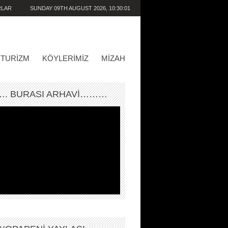
RLAR
SUNDAY 09TH AUGUST 2026,
10:30:01
AM
TURIZM
KÖYLERIMIZ
MIZAH
. BURASI ARHAVİ………