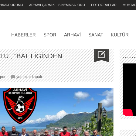
 HAVA DURUMU
ARHAVİ ÇARMIKLI SİNEMA SALONU
FOTOĞRAFLAR
MUHTA
HABERLER
SPOR
ARHAVI
SANAT
KÜLTÜR
 ; “BAL LİGİNDEN
………
BAŞKAN
por
yorumlar kapalı
ÇORBACIOĞLU
;
“BAL
LİGİNDEN
ÇEKİLEBİLİRİZ..”
için