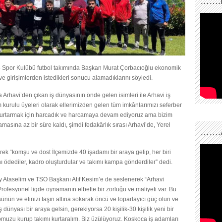
…….
 08 Spor Kulübü futbol takımında Başkan Murat Çorbacıoğlu ekonomik
ve girişimlerden istedikleri sonucu alamadıklarını söyledi.
rhavi’den çıkan iş dünyasının önde gelen isimleri ile Arhavi iş
kurulu üyeleri olarak ellerimizden gelen tüm imkânlarımızı seferber
mı kurtarmak için harcadık ve harcamaya devam ediyoruz ama bizim
amasına az bir süre kaldı, şimdi fedakârlık sırası Arhavi’de, Yerel
…….
k “komşu ve dost İlçemizde 40 işadamı bir araya gelip, her biri
nı ödediler, kadro oluşturdular ve takımı kampa gönderdiler” dedi.
Ataselim ve TSO Başkanı Atıf Kesim’e de seslenerek “Arhavi
Profesyonel ligde oynamanın elbette bir zorluğu ve maliyeti var. Bu
şünün ve elinizi taşın altına sokarak öncü ve toparlayıcı güç olun ve
ş dünyası bir araya gelsin, gerekiyorsa 20 kişilik-30 kişilik yeni bir
muzu kurup takımı kurtaralım. Biz üzülüyoruz. Koskoca iş adamları