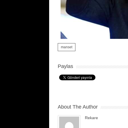
manset
Paylas
About The Author
Rekare