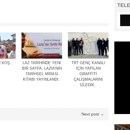
TEL
 KOŞ..
LAZ TARİHİNDE YENİ
TRT GENÇ KANALI
BİR SAYFA; LAZİA’NIN
İÇİN YAPILAN
TARİHSEL MİRASI
GRAFFİTİ
KİTABI YAYINLANDI..
ÇALIŞMALARINI
İZLEDİK..
Next post →