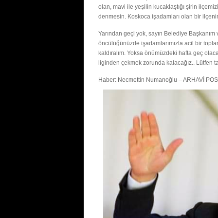
olan, mavi ile yeşilin kucaklaştığı şirin ilçem
denmesin. Koskoca işadamları olan bir ilçeni
Yarından geçi yok, sayın Belediye Başkanım v
öncülüğünüzde işadamlarımızla acil bir toplan
kaldıralım. Yoksa önümüzdeki hafta geç olac
liginden çekmek zorunda kalacağız.. Lütfen ta
Haber: Necmettin Numanoğlu – ARHAVİ POS