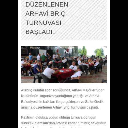
DÜZENLENEN
ARHAVİ BRİÇ
TURNUVASI
BAŞLADI..
Atabriç Kulübü sponsorluğunda, Arhavi Majörler Spor
Kulübünün organizasyonluğunu yaptığı ve Arhavi
Belediyesinin katkıları ile gerçekleşen ve Sefer Gedik
anısına düzenlenen Arhavi Briç Turnuvası başladı.
Katılımın oldukça yoğun olduğu turnuva dört gün
sürecek. Samsun’dan Artvin’e kadar tüm briç severlerin