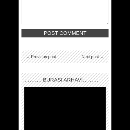
← Previous post
Next post →
………. BURASI ARHAVİ………