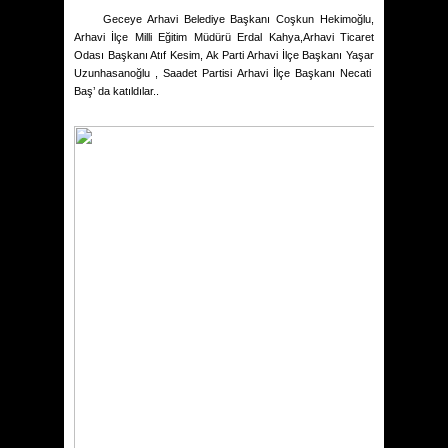
Geceye Arhavi Belediye Başkanı Coşkun Hekimoğlu,
Arhavi İlçe Milli Eğitim Müdürü Erdal Kahya,Arhavi Ticaret
Odası Başkanı Atıf Kesim, Ak Parti Arhavi İlçe Başkanı Yaşar
Uzunhasanoğlu , Saadet Partisi Arhavi İlçe Başkanı Necati
Baş’ da katıldılar..