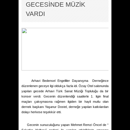
GECESİNDE MÜZİK
VARDI
Arhavi Bedensel Engelliler Dayanışma
Derneğince
düzenlenen geceye ilgi oldukça fazla idi. Özay Otel salonunda
yapılan gecede Arhavi Türk Sanat Müziği Topluluğu da bir
konser verdi. Gecenin düzenlendiği saatlerle 1. ligin final
maçları çakışmasına rağmen ilgiden bir hayli mutlu olan
dernek başkanı Yaşanur Dostel, derneğe yapılan katkılardan
dolayı herkese teşekkür etti.
Gecenin sunuculuğunu yapan Mehmet Remzi Öncel de “