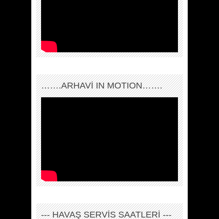
…….ARHAVI IN MOTION…….
--- HAVAŞ SERVİS SAATLERİ ---