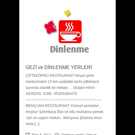
GEZİ ve DİNLENME YERLERİ
ÇİFTEKÖPRÜ RESTAURANT Arhavi şehir
merkezinden 15 km uzaklıkta tarihi çifteköprü
yanında otantik bir mekan… Gülşen-Hilmi
GERDAN GSM : 05355484470
—————————————————————
MENÇUNA RESTAURANT Yöresel yemekler ,
meşhur Şahinkaya Balı ve otlu muhlama yemek
için en uygun mekan.. Mençuna Şelalesi önce
mola
[...]
,
Ekim 6, 2012
Dinlence yerleri
Otel ve