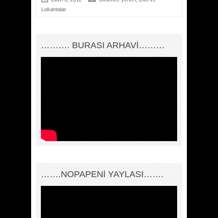
Lokantalar
………. BURASI ARHAVİ………
…….NOPAPENİ YAYLASI…….