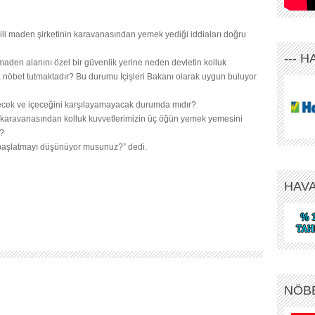
gili maden şirketinin karavanasından yemek yediği iddiaları doğru
--- 
i maden alanını özel bir güvenlik yerine neden devletin kolluk
 nöbet tutmaktadır? Bu durumu İçişleri Bakanı olarak uygun buluyor
yecek ve içeceğini karşılayamayacak durumda mıdır?
in karavanasından kolluk kuvvetlerimizin üç öğün yemek yemesini
z?
a başlatmayı düşünüyor musunuz?” dedi.
HAV
NÖB