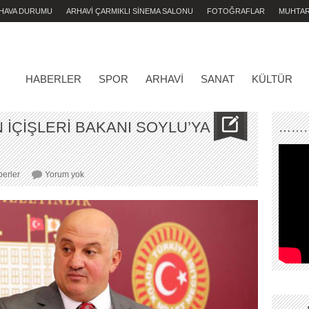
 HAVA DURUMU
ARHAVİ ÇARMIKLI SİNEMA SALONU
FOTOĞRAFLAR
MUHTA
HABERLER
SPOR
ARHAVI
SANAT
KÜLTÜR
 İÇİŞLERİ BAKANI SOYLU’YA
………
CHP’Lİ
erler
Yorum yok
BAYRAKTUTAN
İÇİŞLERİ
BAKANI
SOYLU’YA
SORDU!