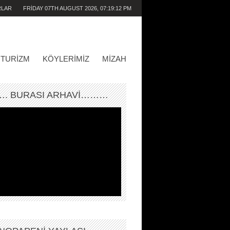
RLAR
FRIDAY 07TH AUGUST 2026,
07:19:12 PM
TURIZM
KÖYLERIMIZ
MIZAH
. BURASI ARHAVİ………