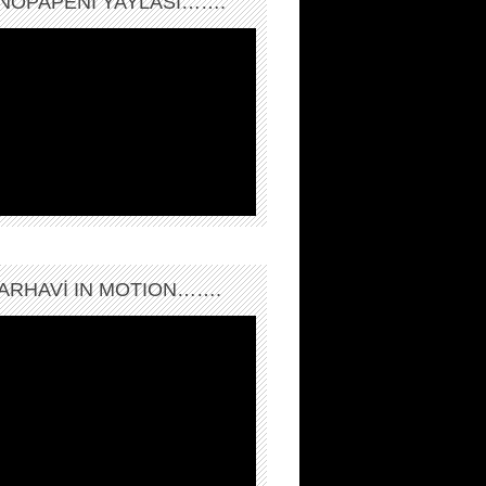
NOPAPENİ YAYLASI…….
ARHAVI IN MOTION…….