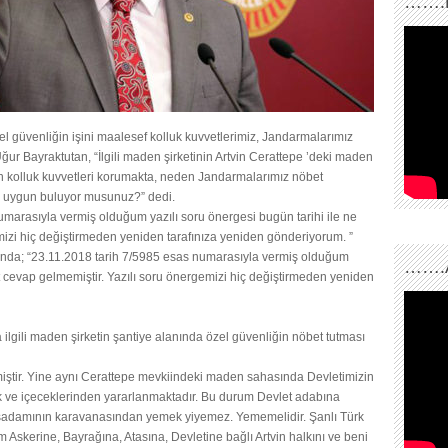
…….
l güvenliğin işini maalesef kolluk kuvvetlerimiz, Jandarmalarımız
 Uğur Bayraktutan, “İlgili maden şirketinin Artvin Cerattepe ’deki maden
tin kolluk kuvvetleri korumakta, neden Jandarmalarımız nöbet
ak uygun buluyor musunuz?” dedi.
umarasıyla vermiş olduğum yazılı soru önergesi bugün tarihi ile ne
mizi hiç değiştirmeden yeniden tarafınıza yeniden gönderiyorum. ”
ında; “23.11.2018 tarih 7/5985 esas numarasıyla vermiş olduğum
…….
et cevap gelmemiştir. Yazılı soru önergemizi hiç değiştirmeden yeniden
lgili maden şirketin şantiye alanında özel güvenliğin nöbet tutması
miştir. Yine aynı Cerattepe mevkiindeki maden sahasında Devletimizin
cek ve içeceklerinden yararlanmaktadır. Bu durum Devlet adabına
 işadamının karavanasından yemek yiyemez. Yememelidir. Şanlı Türk
 Askerine, Bayrağına, Atasına, Devletine bağlı Artvin halkını ve beni