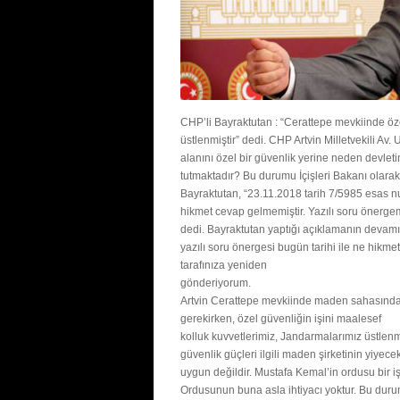
CHP’li Bayraktutan : “Cerattepe mevkiinde öze
üstlenmiştir” dedi. CHP Artvin Milletvekili Av.
alanını özel bir güvenlik yerine neden devle
tutmaktadır? Bu durumu İçişleri Bakanı olar
Bayraktutan, “23.11.2018 tarih 7/5985 esas n
hikmet cevap gelmemiştir. Yazılı soru önerge
dedi. Bayraktutan yaptığı açıklamanın devam
yazılı soru önergesi bugün tarihi ile ne hikm
tarafınıza yeniden
gönderiyorum.
Artvin Cerattepe mevkiinde maden sahasında i
gerekirken, özel güvenliğin işini maalesef
kolluk kuvvetlerimiz, Jandarmalarımız üstlen
güvenlik güçleri ilgili maden şirketinin yiye
uygun değildir. Mustafa Kemal’in ordusu bir
Ordusunun buna asla ihtiyacı yoktur. Bu durum