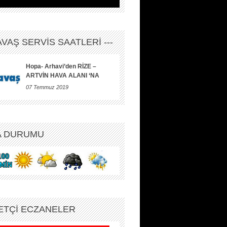
HAVAŞ SERVİS SAATLERİ ---
Hopa- Arhavi’den RİZE –
ARTVİN HAVA ALANI ‘NA
07 Temmuz 2019
A DURUMU
ETÇİ ECZANELER