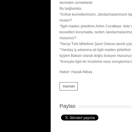
derinden üzmektedir.
Bu bağlamda;
*Kolluk kuvvetlerimizin, Jandarmalarımızın il
mudur?
*İlgili maden şirketinin Artvin Cerattepe ‘dek
kuvvetleri korumakta, neden Jandarmalarımız
musunuz?
*Necip Türk Milletinin Şanlı Ordusu kendi yi
*Yandaş iş adamına ait ilgili maden şirketin
İçişleri Bakanı olarak doğru buluyor musunu
*Konuyla ilgili bir inceleme veya soruşturm
Haber: Hayati Akbaş
manset
Paylas