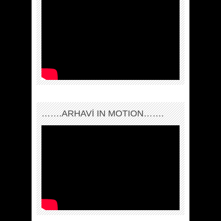
…….ARHAVI IN MOTION…….