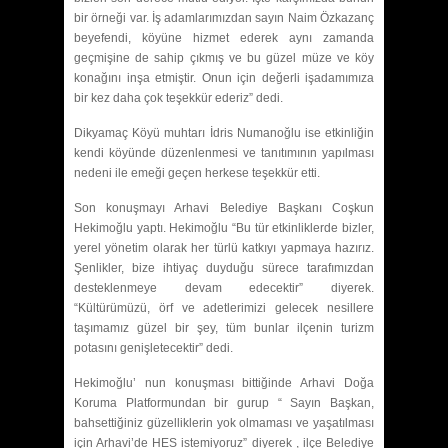
bir örneği var. İş adamlarımızdan sayın Naim Özkazanç
beyefendi, köyüne hizmet ederek aynı zamanda
geçmişine de sahip çıkmış ve bu güzel müze ve köy
konağını inşa etmiştir. Onun için değerli işadamımıza
bir kez daha çok teşekkür ederiz” dedi.
Dikyamaç Köyü muhtarı İdris Numanoğlu ise etkinliğin
kendi köyünde düzenlenmesi ve tanıtımının yapılması
nedeni ile emeği geçen herkese teşekkür etti.
Son konuşmayı Arhavi Belediye Başkanı Coşkun
Hekimoğlu yaptı. Hekimoğlu “Bu tür etkinliklerde bizler,
yerel yönetim olarak her türlü katkıyı yapmaya hazırız.
Şenlikler, bize ihtiyaç duyduğu sürece tarafımızdan
desteklenmeye devam edecektir” diyerek.
“Kültürümüzü, örf ve adetlerimizi gelecek nesillere
taşımamız güzel bir şey, tüm bunlar ilçenin turizm
potasını genişletecektir” dedi.
Hekimoğlu’ nun konuşması bittiğinde Arhavi Doğa
Koruma Platformundan bir gurup “ Sayın Başkan,
bahsettiğiniz güzelliklerin yok olmaması ve yaşatılması
için Arhavi’de HES istemiyoruz” diyerek , ilçe Belediye