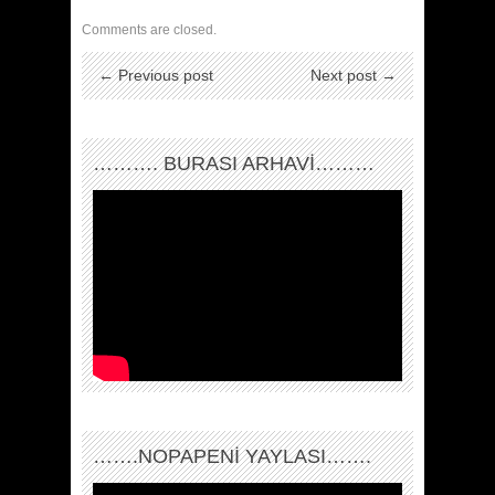
Comments are closed.
← Previous post
Next post →
………. BURASI ARHAVİ………
…….NOPAPENİ YAYLASI…….