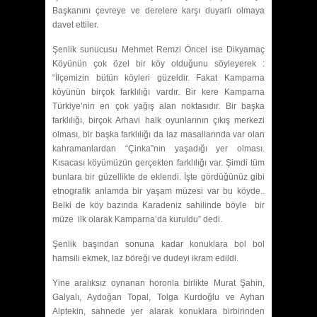
Başkanını çevreye ve derelere karşı duyarlı olmaya
davet ettiler.
Şenlik sunucusu Mehmet Remzi Öncel ise Dikyamaç
Köyünün çok özel bir köy olduğunu söyleyerek :
“İlçemizin bütün köyleri güzeldir. Fakat Kamparna
köyünün birçok farklılığı vardır. Bir kere Kamparna
Türkiye’nin en çok yağış alan noktasıdır. Bir başka
farklılığı, birçok Arhavi halk oyunlarının çıkış merkezi
olması, bir başka farklılığı da laz masallarında var olan
kahramanlardan “Çinka”nın yaşadığı yer olması.
Kısacası köyümüzün gerçekten farklılığı var. Şimdi tüm
bunlara bir güzellikte de eklendi. İşte gördüğünüz gibi
etnografik anlamda bir yaşam müzesi var bu köyde..
Belki de köy bazında Karadeniz sahilinde böyle bir
müze ilk olarak Kamparna’da kuruldu” dedi.
Şenlik başından sonuna kadar konuklara bol bol
hamsili ekmek, laz böreği ve dudeyi ikram edildi.
Yine aralıksız oynanan horonla birlikte Murat Şahin,
Galyalı, Aydoğan Topal, Tolga Kurdoğlu ve Ayhan
Alptekin, sahnede yer alarak konuklara birbirinden