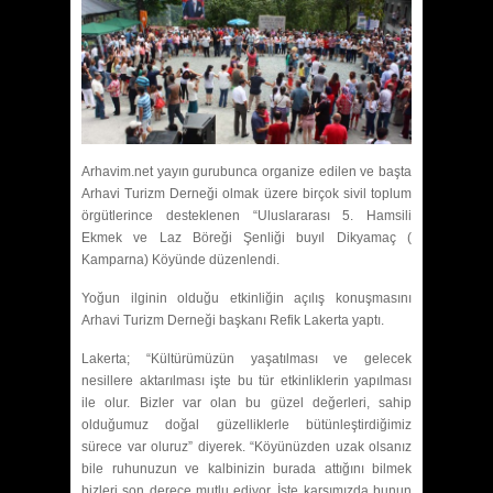
Arhavim.net yayın gurubunca organize edilen ve başta
Arhavi Turizm Derneği olmak üzere birçok sivil toplum
örgütlerince desteklenen “Uluslararası 5. Hamsili
Ekmek ve Laz Böreği Şenliği buyıl Dikyamaç (
Kamparna) Köyünde düzenlendi.
Yoğun ilginin olduğu etkinliğin açılış konuşmasını
Arhavi Turizm Derneği başkanı Refik Lakerta yaptı.
Lakerta; “Kültürümüzün yaşatılması ve gelecek
nesillere aktarılması işte bu tür etkinliklerin yapılması
ile olur. Bizler var olan bu güzel değerleri, sahip
olduğumuz doğal güzelliklerle bütünleştirdiğimiz
sürece var oluruz” diyerek. “Köyünüzden uzak olsanız
bile ruhunuzun ve kalbinizin burada attığını bilmek
bizleri son derece mutlu ediyor. İşte karşımızda bunun