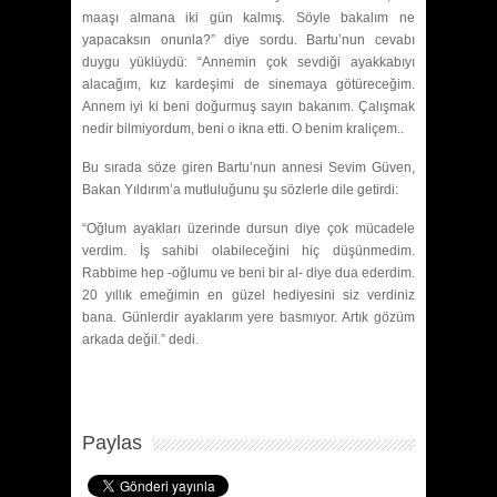
maaşı almana iki gün kalmış. Söyle bakalım ne
yapacaksın onunla?” diye sordu. Bartu’nun cevabı
duygu yüklüydü: “Annemin çok sevdiği ayakkabıyı
alacağım, kız kardeşimi de sinemaya götüreceğim.
Annem iyi ki beni doğurmuş sayın bakanım. Çalışmak
nedir bilmiyordum, beni o ikna etti. O benim kraliçem..
Bu sırada söze giren Bartu’nun annesi Sevim Güven,
Bakan Yıldırım’a mutluluğunu şu sözlerle dile getirdi:
“Oğlum ayakları üzerinde dursun diye çok mücadele
verdim. İş sahibi olabileceğini hiç düşünmedim.
Rabbime hep -oğlumu ve beni bir al- diye dua ederdim.
20 yıllık emeğimin en güzel hediyesini siz verdiniz
bana. Günlerdir ayaklarım yere basmıyor. Artık gözüm
arkada değil.” dedi.
Paylas