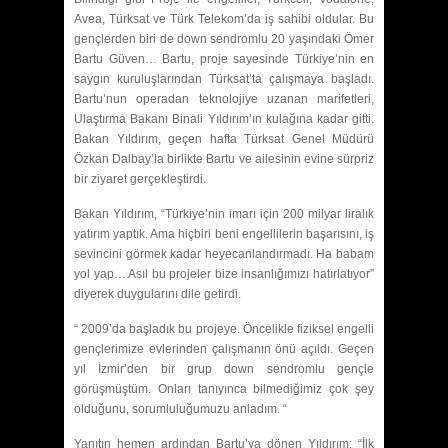
Avea, Türksat ve Türk Telekom’da iş sahibi oldular. Bu
gençlerden biri de down sendromlu 20 yaşındaki Ömer
Bartu Güven… Bartu, proje sayesinde Türkiye’nin en
saygın kuruluşlarından Türksat’ta çalışmaya başladı.
Bartu’nun operadan teknolojiye uzanan marifetleri,
Ulaştırma Bakanı Binali Yıldırım’ın kulağına kadar gitti.
Bakan Yıldırım, geçen hafta Türksat Genel Müdürü
Özkan Dalbay’la birlikte Bartu ve ailesinin evine sürpriz
bir ziyaret gerçekleştirdi.
Bakan Yıldırım, “Türkiye’nin imarı için 200 milyar liralık
yatırım yaptık. Ama hiçbiri beni engellilerin başarısını, iş
sevincini görmek kadar heyecanlandırmadı. Ha babam
yol yap… Asıl bu projeler bize insanlığımızı hatırlatıyor”
diyerek duygularını dile getirdi.
“
2009’da başladık bu projeye. Öncelikle fiziksel engelli
gençlerimize evlerinden çalışmanın önü açıldı. Geçen
yıl İzmir’den bir grup down sendromlu gençle
görüşmüştüm. Onları tanıyınca bilmediğimiz çok şey
olduğunu, sorumluluğumuzu anladım. “
Yanıtın hemen ardından Bartu’ya dönen Yıldırım; “İlk