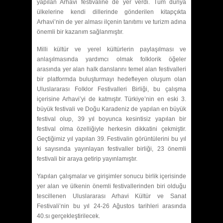
yapılan Arhavi festivaline de yer verdi. Tüm dünya
ülkelerine kendi dillerinde gönderilen kitapçıkta
Arhavi’nin de yer alması ilçenin tanıtımı ve turizm adına
önemli bir kazanım sağlanmıştır.
Milli kültür ve yerel kültürlerin paylaşılması ve
anlaşılmasında yardımcı olmak folklorik öğeler
arasında yer alan halk danslarını temel alan festivalleri
bir platformda buluşturmayı hedefleyen oluşum olan
Uluslararası Folklor Festivalleri Birliği, bu çalışma
içerisine Arhavi’yi de katmıştır. Türkiye’nin en eski 3.
büyük festivali ve Doğu Karadeniz de yapılan en büyük
festival olup, 39 yıl boyunca kesintisiz yapılan bir
festival olma özelliğiyle herkesin dikkatini çekmiştir.
Geçtiğimiz yıl yapılan 39. Festivalin görüntülerini bu yıl
ki sayısında yayınlayan festivaller birliği, 23 önemli
festivali bir araya getirip yayınlamıştır.
Yapılan çalışmalar ve girişimler sonucu birlik içerisinde
yer alan ve ülkenin önemli festivallerinden biri olduğu
tescillenen Uluslararası Arhavi Kültür ve Sanat
Festivali’nin bu yıl 24-26 Ağustos tarihleri arasında
40.sı gerçekleştirilecek.