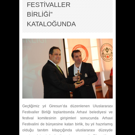
FESTİVALLER
BİRLİĞİ”
KATALOĞUNDA
Geçtiğimiz yıl Giresun’da düzenlenen Uluslararası
Festivaller Birliği toplantısında Arhavi belediyesi ve
festival komitesinin girişimleri sonucunda Arhavi
Festivalini de bünyesine katan birlik, bu yıl hazırlamış
olduğu tanıtım kitapçığında uluslararası düzeyde