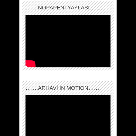
…….NOPAPENİ YAYLASI…….
…….ARHAVI IN MOTION…….