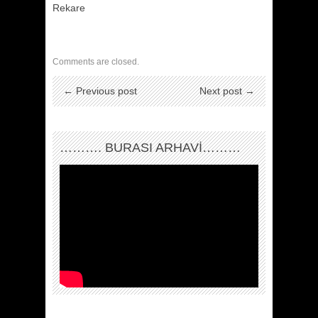
Rekare
Comments are closed.
← Previous post
Next post →
………. BURASI ARHAVİ………