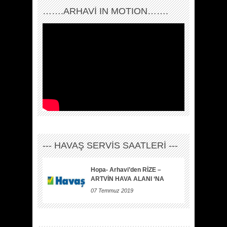
…….ARHAVI IN MOTION…….
--- HAVAŞ SERVİS SAATLERİ ---
Hopa- Arhavi’den RİZE –
ARTVİN HAVA ALANI ‘NA
07 Temmuz 2019