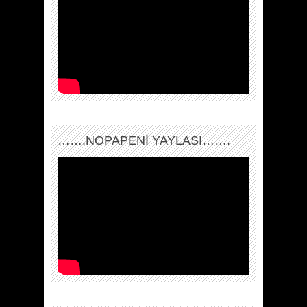
…….NOPAPENİ YAYLASI…….