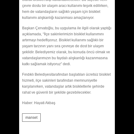
çevre dostu bir ulaşım aracı kullanımı teşvik edilirken,
hem de vatandaşların sağlıklı yaşam için bisiklet
kullanımı alışkanlığı kazanması amaçlanıyor.
Başkan Çervatoğlu, bu uygulama ile ilgili olarak yaptığı
açıklamada, “İlçe sakinlerimizin bisiklet kullanımını
artırmayı hedefliyoruz. Bisiklet kullanımı sağlıklı bir
yaşam tarzının yanı sıra çevreye de dost bir ulaşım
şeklidir. Belediyemiz olarak, bu konuda öncü olmak ve
vatandaşlarımızın bu faydalı alışkanlığı kazanmasına
katkı sağlamak istiyoruz” dedi.
Fındıklı Belediyesitarafından başlatılan ücretsiz bisiklet
hizmeti, ilçe sakinleri tarafından memnuniyetle
karşılanırken, vatandaşlar artık bisikletlerle şehirde
rahat ve güvenli bir şekilde gezebilecekler.
Haber: Hayati Akbaş
manset