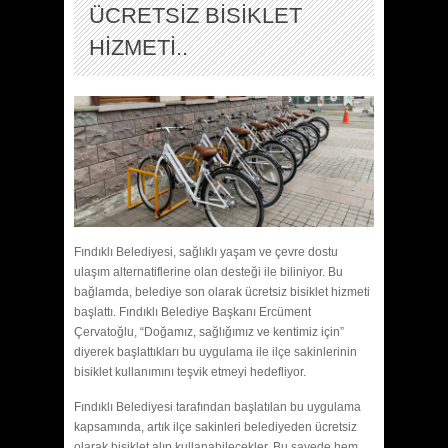
ÜCRETSİZ BİSİKLET
HİZMETİ..
Fındıklı Belediyesi, sağlıklı yaşam ve çevre dostu
ulaşım alternatiflerine olan desteği ile biliniyor. Bu
bağlamda, belediye son olarak ücretsiz bisiklet hizmeti
başlattı. Fındıklı Belediye Başkanı Ercüment
Çervatoğlu, “Doğamız, sağlığımız ve kentimiz için”
diyerek başlattıkları bu uygulama ile ilçe sakinlerinin
bisiklet kullanımını teşvik etmeyi hedefliyor.
Fındıklı Belediyesi
tarafından başlatılan bu uygulama
kapsamında, artık ilçe sakinleri belediyeden ücretsiz
olarak bisiklet alıp kullanabilecekler. Bu sayede hem