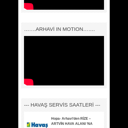
…….ARHAVI IN MOTION…….
--- HAVAŞ SERVİS SAATLERİ ---
Hopa- Arhavi’den RİZE –
ARTVİN HAVA ALANI ‘NA