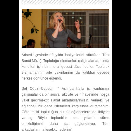
Arhavi ilçesinde 11 yıldır faaliyetlerini sürdüren Türk
Sanat Müziği Topluluğu elemanları çalışmalar arasında
kendileri için bir moral gecesi düzenlediler. Topluluk
elemanlarının aile yakınlarının da katıldığı gecede
herkes gönlünce eğlendi.
Şef Oğuz Cebeci “ Aslında hafta içi yaptığımız
çalışmalar da bir sosyal aktivite ve nihayetinde hoşça
vakit geçirmektir. Fakat arkadaşlarımızın, yemekli ve
eğlenceli bir gece istemeleri karşısında duramadım.
Gördüm ki topluluğun bu tür eğlencelere de ihtiyacı
varmış. Böyle toplantılar uzun yıllardır süren
birlikteliğimizi daha da güçlendiriyor. Tüm
arkadaşlarıma teşekkür ederim”