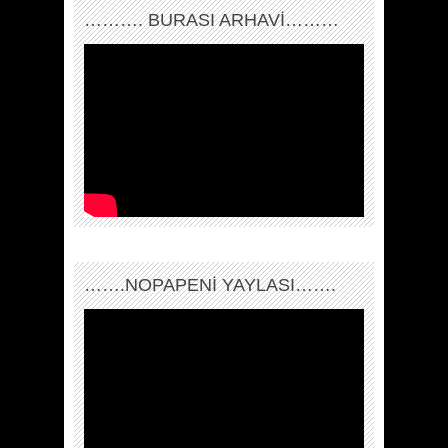
………. BURASI ARHAVİ………
…….NOPAPENİ YAYLASI…….