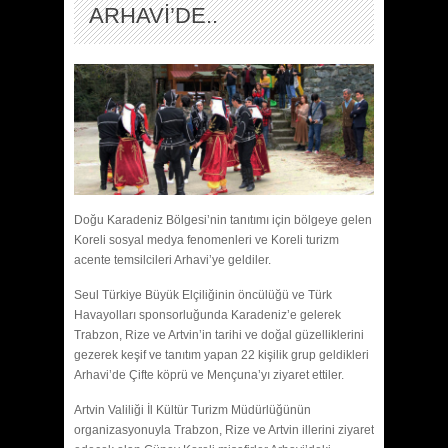
ARHAVİ’DE..
Doğu Karadeniz Bölgesi’nin tanıtımı için bölgeye gelen
Koreli sosyal medya fenomenleri ve Koreli turizm
acente temsilcileri Arhavi’ye geldiler.
Seul Türkiye Büyük Elçiliğinin öncülüğü ve Türk
Havayolları sponsorluğunda Karadeniz’e gelerek
Trabzon, Rize ve Artvin’in tarihi ve doğal güzelliklerini
gezerek keşif ve tanıtım yapan 22 kişilik grup geldikleri
Arhavi’de Çifte köprü ve Mençuna’yı ziyaret ettiler.
Artvin Valiliği İl Kültür Turizm Müdürlüğünün
organizasyonuyla Trabzon, Rize ve Artvin illerini ziyaret