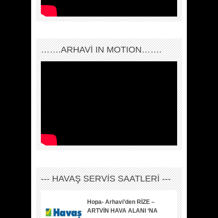
…….ARHAVI IN MOTION…….
--- HAVAŞ SERVİS SAATLERİ ---
Hopa- Arhavi’den RİZE –
ARTVİN HAVA ALANI ‘NA