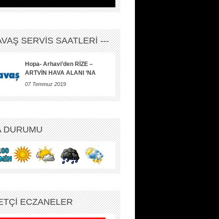
HAVAŞ SERVİS SAATLERİ ---
Hopa- Arhavi’den RİZE –
ARTVİN HAVA ALANI ‘NA
07 Temmuz 2019
A DURUMU
ETÇİ ECZANELER