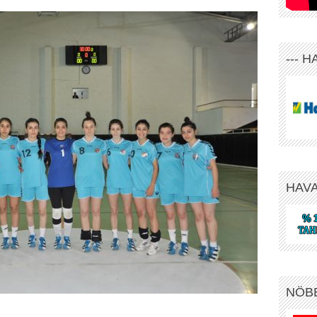
--- 
HAV
NÖB