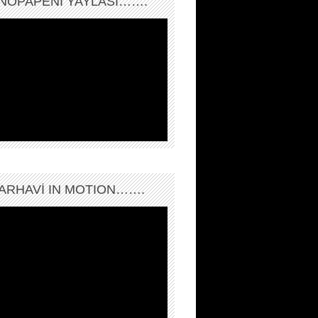
NOPAPENİ YAYLASI…….
ARHAVI IN MOTION…….