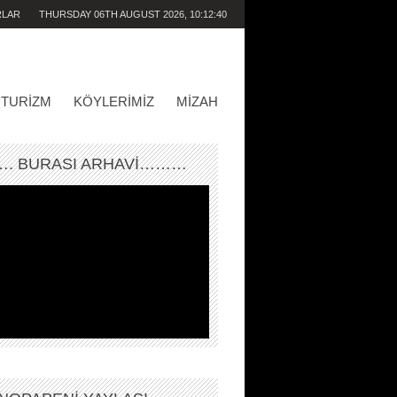
RLAR
THURSDAY 06TH AUGUST 2026,
10:12:40
PM
TURIZM
KÖYLERIMIZ
MIZAH
. BURASI ARHAVİ………