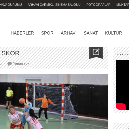
 HAVA DURUMU
ARHAVİ ÇARMIKLI SİNEMA SALONU
FOTOĞRAFLAR
MUHTA
HABERLER
SPOR
ARHAVI
SANAT
KÜLTÜR
I SKOR
………
GÜZEL
or
Yorum yok
OYUN,
FARKLI
SKOR