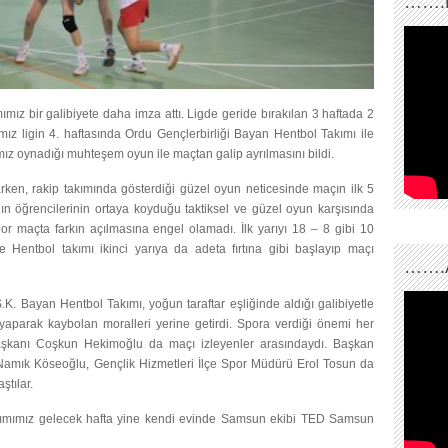
…….
mız bir galibiyete daha imza attı. Ligde geride bırakılan 3 haftada 2
mız ligin 4. haftasında Ordu Gençlerbirliği Bayan Hentbol Takımı ile
mız oynadığı muhteşem oyun ile maçtan galip ayrılmasını bildi.
rken, rakip takımında gösterdiği güzel oyun neticesinde maçın ilk 5
anın öğrencilerinin ortaya koyduğu taktiksel ve güzel oyun karşısında
or maçta farkın açılmasına engel olamadı. İlk yarıyı 18 – 8 gibi 10
ye Hentbol takımı ikinci yarıya da adeta fırtına gibi başlayıp maçı
…….
. Bayan Hentbol Takımı, yoğun taraftar eşliğinde aldığı galibiyetle
 yaparak kaybolan moralleri yerine getirdi. Spora verdiği önemi her
Başkanı Coşkun Hekimoğlu da maçı izleyenler arasındaydı. Başkan
Namık Köseoğlu, Gençlik Hizmetleri İlçe Spor Müdürü Erol Tosun da
ştılar.
kımımız gelecek hafta yine kendi evinde Samsun ekibi TED Samsun