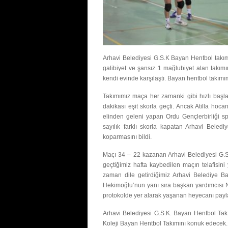
Arhavi Belediyesi G.S.K Bayan Hentbol takımı
galibiyet ve şansız 1 mağlubiyet alan takımı
kendi evinde karşılaştı. Bayan hentbol takımı
Takımımız maça her zamanki gibi hızlı başla
dakikası eşit skorla geçti. Ancak Atilla hoc
elinden geleni yapan Ordu Gençlerbirliği sp
sayılık farklı skorla kapatan Arhavi Beledi
koparmasını bildi.
Maçı 34 – 22 kazanan Arhavi Belediyesi G.S.K
geçtiğimiz hafta kaybedilen maçın telafisini
zaman dile getirdiğimiz Arhavi Belediye 
Hekimoğlu’nun yanı sıra başkan yardımcısı 
protokolde yer alarak yaşanan heyecanı payla
Arhavi Belediyesi G.S.K. Bayan Hentbol Ta
Koleji Bayan Hentbol Takımını konuk edecek.