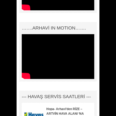
…….ARHAVI IN MOTION…….
--- HAVAŞ SERVİS SAATLERİ ---
Hopa- Arhavi’den RİZE –
ARTVİN HAVA ALANI ‘NA