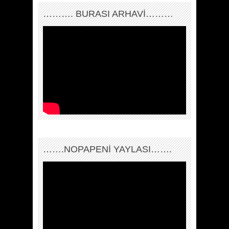
………. BURASI ARHAVİ………
…….NOPAPENİ YAYLASI…….