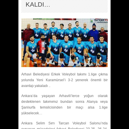
KALDI…
Arhavi Belediyesi Erkek Voleybol takımı 1.lige çıkma
yolunda Yeni Karamürsel’i 3-2 yenerek önemli bir
avantajı yakaladı ..
Ankara’da yaşayan Arhavili’lerce yoğun olarak
desteklenen takımımız bundan sonra Alanya veya
Şanlıurfa temsilcisinden bir maçı alsa 1.lige
yükselecek…
Ankara Selim Sırrı Tarcan Voleybol Salonu’nda
oynanan mücadeleyi Arhavi Belediyesi 23-25, 26-24,