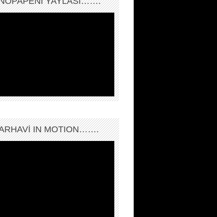
NOPAPENİ YAYLASI…….
ARHAVI IN MOTION…….