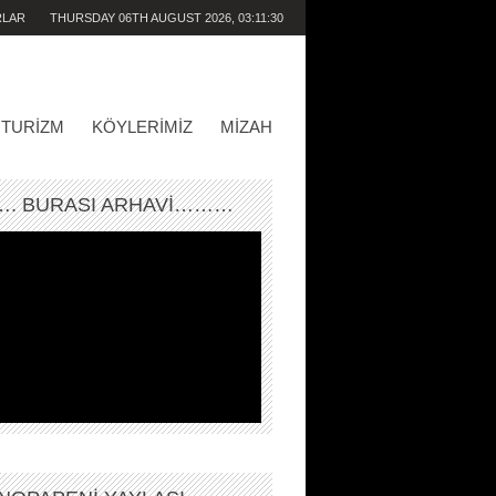
RLAR
THURSDAY 06TH AUGUST 2026,
03:11:30
AM
TURIZM
KÖYLERIMIZ
MIZAH
. BURASI ARHAVİ………