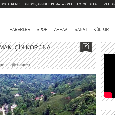
 HAVA DURUMU
ARHAVİ ÇARMIKLI SİNEMA SALONU
FOTOĞRAFLAR
MUHTA
HABERLER
SPOR
ARHAVI
SANAT
KÜLTÜR
RMAK İÇİN KORONA
………
“HES
erler
Yorum yok
ŞANTİYESİ
KURMAK
İÇİN
KORONA
KURNAZLIĞI
“