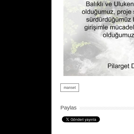
manset
Paylas