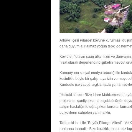
Arhavi ilçesi Pilarget köyüne kurulması düşünül
daha duyum alır almaz yoğun tepki göstermey
Köylüler, “olayın şuan ülkemizin ve dünyamızı
fırsat olarak değerlendirip şirketin mevcut ort
Kamuoyunu sosyal medya aracılığı ile kurdukla
kesinlikle böyle bir çalışmaya izin vermeyec
Kurdoğlu ise yaptığı açıklamada şunları söyle
“Hukuki sürece Rize İdare Mahkemesinde yü
projesinin şantiye kurma teşebbüsünün duyu
salgın hastalığı ile uğraşırken korona kurnaz
bu köylerin sahipleri yani halktır.
Tarihte ki ismi ile “Büyük Pilarget Ailesi”. Ve
ruhlarına ihanettir..Bize bıraktıkları bu aziz t