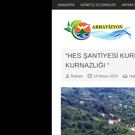
ANASAYFA
NÖBETÇİ ECZANELER
ARHAVİ
“HES ŞANTİYESİ KU
KURNAZLIĞI “
Rekare
18 Nisan 2020
Hab