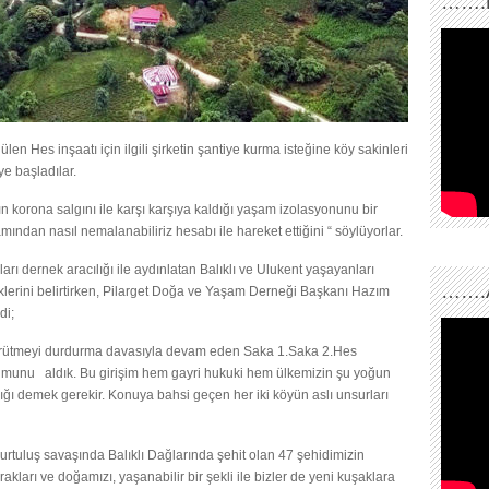
…….
en Hes inşaatı için ilgili şirketin şantiye kurma isteğine köy sakinleri
e başladılar.
n korona salgını ile karşı karşıya kaldığı yaşam izolasyonunu bir
amından nasıl nemalanabiliriz hesabı ile hareket ettiğini “ söylüyorlar.
rı dernek aracılığı ile aydınlatan Balıklı ve Ulukent yaşayanları
…….
eklerini belirtirken, Pilarget Doğa ve Yaşam Derneği Başkanı Hazım
di;
rütmeyi durdurma davasıyla devam eden Saka 1.Saka 2.Hes
munu aldık. Bu girişim hem gayri hukuki hem ülkemizin şu yoğun
lığı demek gerekir. Konuya bahsi geçen her iki köyün aslı unsurları
 Kurtuluş savaşında Balıklı Dağlarında şehit olan 47 şehidimizin
oprakları ve doğamızı, yaşanabilir bir şekli ile bizler de yeni kuşaklara