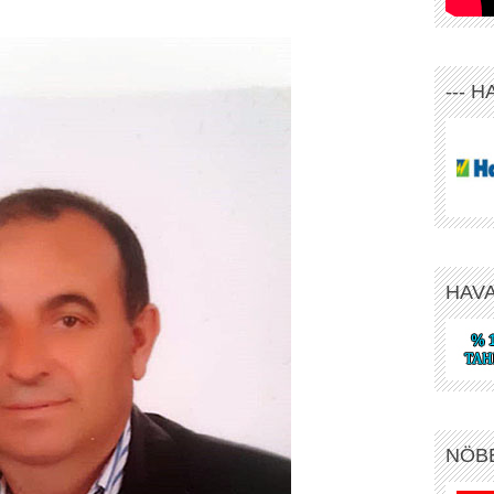
--- 
HAV
NÖB