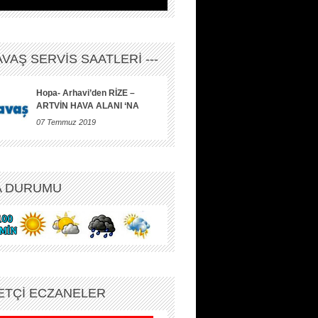
HAVAŞ SERVİS SAATLERİ ---
Hopa- Arhavi’den RİZE –
ARTVİN HAVA ALANI ‘NA
07 Temmuz 2019
A DURUMU
ETÇİ ECZANELER