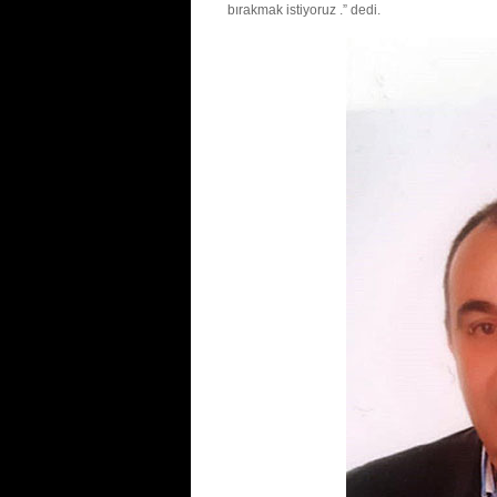
bırakmak istiyoruz .” dedi.