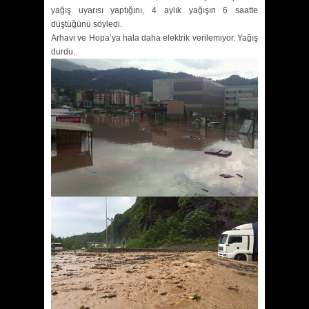
yağış uyarısı yaptığını, 4 aylık yağışın 6 saatte
düştüğünü söyledi.
Arhavi ve Hopa’ya hala daha elektrik verilemiyor. Yağış
durdu..