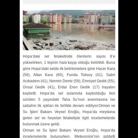
Hopa’daki sel felaketinde ölenlerin sayısı 8’e
yükselirken, 1 kişinin hala kayıp olduğu belirtildi. Buna
göre Hopa’daki selde ilk belirlemelere göre Hacer Kara
(56), Altan Kara (60), Funda Toksoy (41), Sabri
Acıbadem (41), Nermin Demir (59), Emniyet Gedik (55),
Ünsal Gedik (41), Erdal Eren Gedik (17) hayatını
kaybetti. Hopa’da sel sularında kaybolduğu ileri
sürülen 5 yaşındaki Taha Su’nun aranmasına ise
sabahın ilk ışıkları ile birlikte devam ediliyor.Orman ve
Su İşleri Bakanı Veysel Eroğlu, Hopa’da meydana
gelen sel ve heyelan felaketiyle ilgili incelemelerde
bulunmak üzere geldi.
Orman ve Su İşleri Bakanı Veysel Eroğlu, Hopa’da
incelemelerde bulunurken, Meteoroloji’nin şiddetli