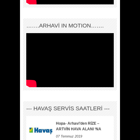
…….ARHAVI IN MOTION…….
--- HAVAŞ SERVİS SAATLERİ ---
Hopa- Arhavi’den RİZE –
ARTVİN HAVA ALANI ‘NA
07 Temmuz 2019