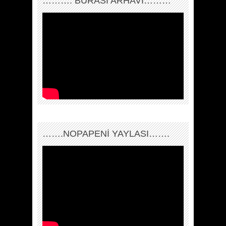
………. BURASI ARHAVİ………
…….NOPAPENİ YAYLASI…….