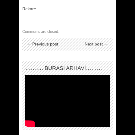
Rekare
Comments are closed.
← Previous post
Next post →
………. BURASI ARHAVİ………