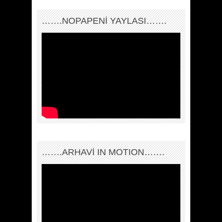
…….NOPAPENİ YAYLASI…….
…….ARHAVI IN MOTION…….