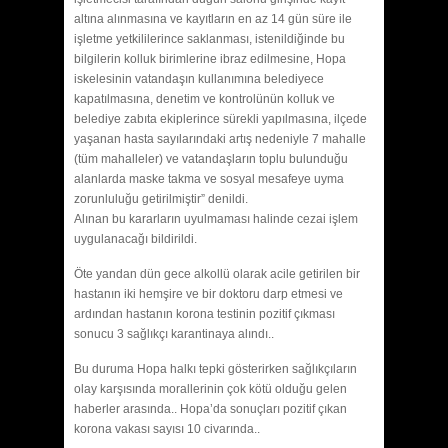
altına alınmasına ve kayıtların en az 14 gün süre ile
işletme yetkililerince saklanması, istenildiğinde bu
bilgilerin kolluk birimlerine ibraz edilmesine, Hopa
iskelesinin vatandaşın kullanımına belediyece
kapatılmasına, denetim ve kontrolünün kolluk ve
belediye zabıta ekiplerince sürekli yapılmasına, ilçede
yaşanan hasta sayılarındaki artış nedeniyle 7 mahalle
(tüm mahalleler) ve vatandaşların toplu bulunduğu
alanlarda maske takma ve sosyal mesafeye uyma
zorunluluğu getirilmiştir” denildi.
Alınan bu kararların uyulmaması halinde cezai işlem
uygulanacağı bildirildi.
Öte yandan dün gece alkollü olarak acile getirilen bir
hastanın iki hemşire ve bir doktoru darp etmesi ve
ardından hastanın korona testinin pozitif çıkması
sonucu 3 sağlıkçı karantinaya alındı..
Bu duruma Hopa halkı tepki gösterirken sağlıkçıların
olay karşısında morallerinin çok kötü olduğu gelen
haberler arasında.. Hopa’da sonuçları pozitif çıkan
korona vakası sayısı 10 civarında..