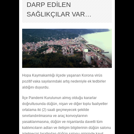
DARP EDİLEN
SAĞLIKÇILAR VAR…
Hopa Kaymakamlığı ilçede yaşanan Korona virüs
pozitif vaka sayılarındaki artış nedeniyle ek tedbirler
aldığını duyurdu.
İlçe Pandemi Kurulunun almış olduğu kararlar
doğrultusunda düğün, nişan ve diğer toplu faaliyetler
ortalama iki (2) saati geçmeyecek şekilde
sınırlandırılmasına ve araç konvoylarının
yasaklanmasına, düğün ve nişanlarda davetli tüm
katılımcıların adları ve iletişim bilgilerinin düğün salonu
işletmecisi tarafından düğün salonu girişinde kayıt