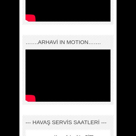
…….ARHAVI IN MOTION…….
--- HAVAŞ SERVİS SAATLERİ ---