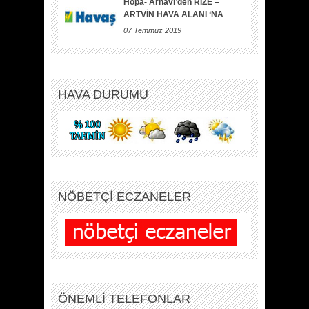
Hopa- Arhavi’den RİZE –
ARTVİN HAVA ALANI ‘NA
07 Temmuz 2019
HAVA DURUMU
NÖBETÇİ ECZANELER
ÖNEMLİ TELEFONLAR