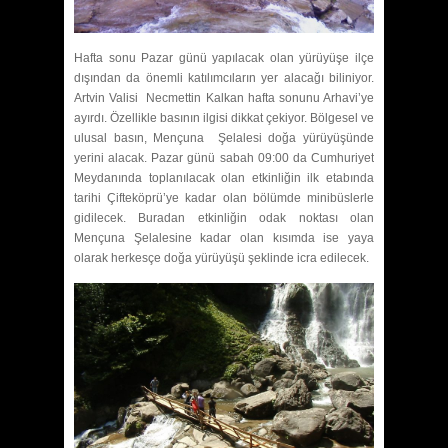
Hafta sonu Pazar günü yapılacak olan yürüyüşe ilçe
dışından da önemli katılımcıların yer alacağı biliniyor.
Artvin Valisi Necmettin Kalkan hafta sonunu Arhavi’ye
ayırdı. Özellikle basının ilgisi dikkat çekiyor. Bölgesel ve
ulusal basın, Mençuna Şelalesi doğa yürüyüşünde
yerini alacak. Pazar günü sabah 09:00 da Cumhuriyet
Meydanında toplanılacak olan etkinliğin ilk etabında
tarihi Çifteköprü’ye kadar olan bölümde minibüslerle
gidilecek. Buradan etkinliğin odak noktası olan
Mençuna Şelalesine kadar olan kısımda ise yaya
olarak herkesçe doğa yürüyüşü şeklinde icra edilecek.