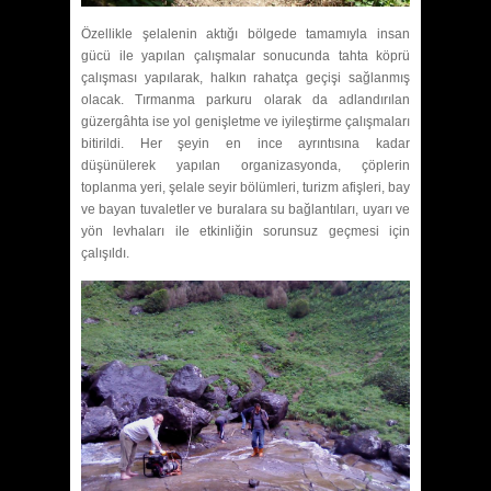
Özellikle şelalenin aktığı bölgede tamamıyla insan
gücü ile yapılan çalışmalar sonucunda tahta köprü
çalışması yapılarak, halkın rahatça geçişi sağlanmış
olacak. Tırmanma parkuru olarak da adlandırılan
güzergâhta ise yol genişletme ve iyileştirme çalışmaları
bitirildi. Her şeyin en ince ayrıntısına kadar
düşünülerek yapılan organizasyonda, çöplerin
toplanma yeri, şelale seyir bölümleri, turizm afişleri, bay
ve bayan tuvaletler ve buralara su bağlantıları, uyarı ve
yön levhaları ile etkinliğin sorunsuz geçmesi için
çalışıldı.