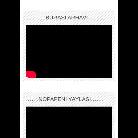
………. BURASI ARHAVİ………
…….NOPAPENİ YAYLASI…….