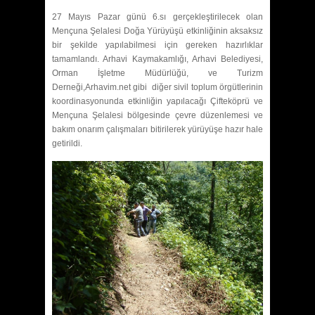
27 Mayıs Pazar günü 6.sı gerçekleştirilecek olan
Mençuna Şelalesi Doğa Yürüyüşü etkinliğinin aksaksız
bir şekilde yapılabilmesi için gereken hazırlıklar
tamamlandı. Arhavi Kaymakamlığı, Arhavi Belediyesi,
Orman İşletme Müdürlüğü, ve Turizm
Derneği,Arhavim.net gibi diğer sivil toplum örgütlerinin
koordinasyonunda etkinliğin yapılacağı Çifteköprü ve
Mençuna Şelalesi bölgesinde çevre düzenlemesi ve
bakım onarım çalışmaları bitirilerek yürüyüşe hazır hale
getirildi.