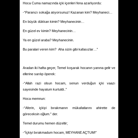
Hoca Cuma namazında içki içenleri fena azarlıyordu:
-“Paranızı sokağa atıyorsunuz! Kazanan kim? Meyhaneci…
En büyük dükkan kimin? Meyhanecinin…
En güzel ev kimin? Meyhanecinin…
Ya en güzel araba? Meyhanecinin.
Bu paralari veren kim?
Aha sizin gibi kafasızlar…”
Aradan iki hafta geçer, Temel koşarak hocanın yanına gelir ve
ellerine sarılıp öperek:
-“Allah razi olsun hocam, senun verduğun içki vaazı
sayesinde hayatum kurtuldi..”
Hoca memnun:
-“Aferin, içkiyi bırakmanın mükafatlarını ahirette de
göreceksin oğlum.” der.
Temel durumu hemen düzeltir;
-“İçkiyi bırakmadum hocam, MEYHANE AÇTUM!”