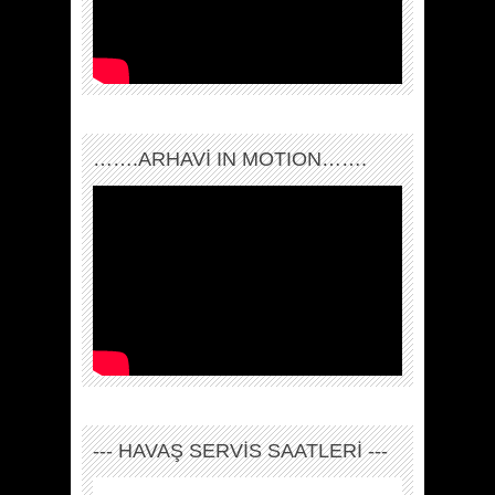
…….ARHAVI IN MOTION…….
--- HAVAŞ SERVİS SAATLERİ ---