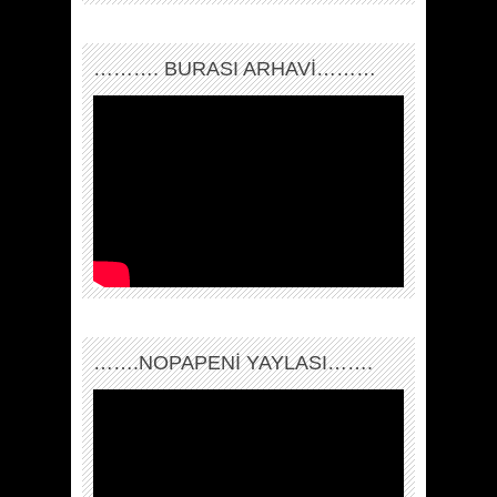
………. BURASI ARHAVİ………
…….NOPAPENİ YAYLASI…….